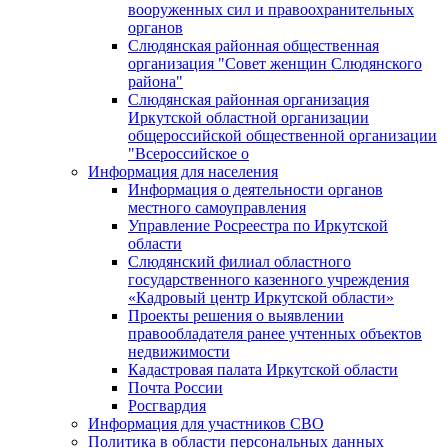
вооруженных сил и правоохранительных
органов
Слюдянская районная общественная
организация "Совет женщин Слюдянского
района"
Слюдянская районная организация
Иркутской областной организации
общероссийской общественной организации
"Всероссийское о
Информация для населения
Информация о деятельности органов
местного самоуправления
Управление Росреестра по Иркутской
области
Слюдянский филиал областного
государственного казенного учреждения
«Кадровый центр Иркутской области»
Проекты решения о выявлении
правообладателя ранее учтенных объектов
недвижимости
Кадастровая палата Иркутской области
Почта России
Росгвардия
Информация для участников СВО
Политика в области персональных данных