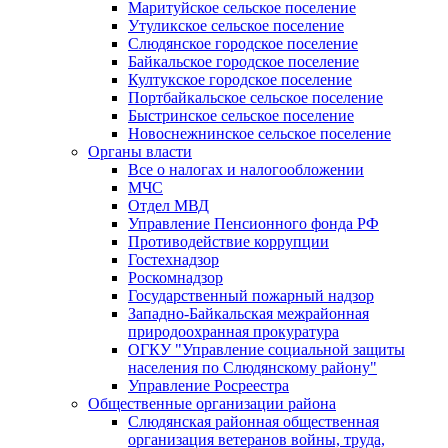
Маритуйское сельское поселение
Утуликское сельское поселение
Слюдянское городское поселение
Байкальское городское поселение
Култукское городское поселение
Портбайкальское сельское поселение
Быстринское сельское поселение
Новоснежнинское сельское поселение
Органы власти
Все о налогах и налогообложении
МЧС
Отдел МВД
Управление Пенсионного фонда РФ
Противодействие коррупции
Гостехнадзор
Роскомнадзор
Государственный пожарный надзор
Западно-Байкальская межрайонная
природоохранная прокуратура
ОГКУ "Управление социальной защиты
населения по Слюдянскому району"
Управление Росреестра
Общественные организации района
Слюдянская районная общественная
организация ветеранов войны, труда,