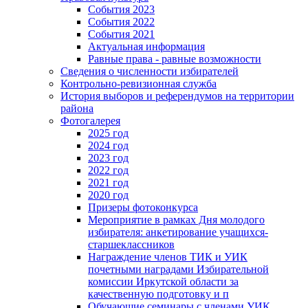
События 2023
События 2022
События 2021
Актуальная информация
Равные права - равные возможности
Сведения о численности избирателей
Контрольно-ревизионная служба
История выборов и референдумов на территории
района
Фотогалерея
2025 год
2024 год
2023 год
2022 год
2021 год
2020 год
Призеры фотоконкурса
Мероприятие в рамках Дня молодого
избирателя: анкетирование учащихся-
старшеклассников
Награждение членов ТИК и УИК
почетными наградами Избирательной
комиссии Иркутской области за
качественную подготовку и п
Обучающие семинары с членами УИК