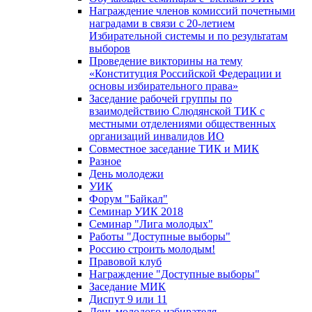
Награждение членов комиссий почетными
наградами в связи с 20-летием
Избирательной системы и по результатам
выборов
Проведение викторины на тему
«Конституция Российской Федерации и
основы избирательного права»
Заседание рабочей группы по
взаимодействию Слюдянской ТИК с
местными отделениями общественных
организаций инвалидов ИО
Совместное заседание ТИК и МИК
Разное
День молодежи
УИК
Форум "Байкал"
Семинар УИК 2018
Семинар "Лига молодых"
Работы "Доступные выборы"
Россию строить молодым!
Правовой клуб
Награждение "Доступные выборы"
Заседание МИК
Диспут 9 или 11
День молодого избирателя