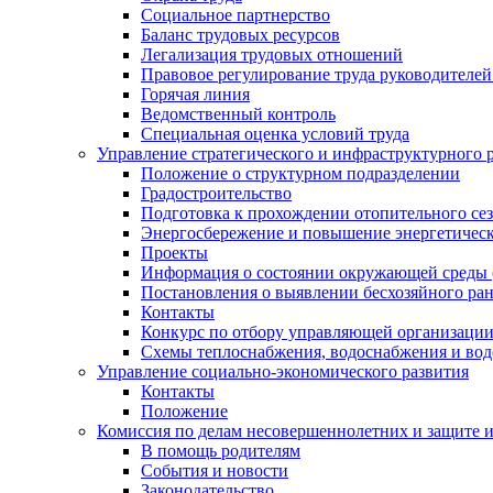
Социальное партнерство
Баланс трудовых ресурсов
Легализация трудовых отношений
Правовое регулирование труда руководителе
Горячая линия
Ведомственный контроль
Специальная оценка условий труда
Управление стратегического и инфраструктурного 
Положение о структурном подразделении
Градостроительство
Подготовка к прохождении отопительного се
Энергосбережение и повышение энергетичес
Проекты
Информация о состоянии окружающей среды 
Постановления о выявлении бесхозяйного ра
Контакты
Конкурс по отбору управляющей организаци
Схемы теплоснабжения, водоснабжения и вод
Управление социально-экономического развития
Контакты
Положение
Комиссия по делам несовершеннолетних и защите 
В помощь родителям
События и новости
Законодательство