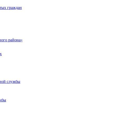
тых граждан
ого района»
х
ьной службы
жбы