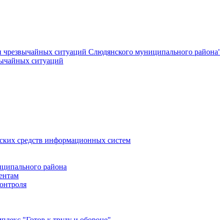
и чрезвычайных ситуаций Слюдянского муниципального района
вычайных ситуаций
еских средств информационных систем
ципального района
ентам
онтроля
лекс "Готов к труду и обороне"