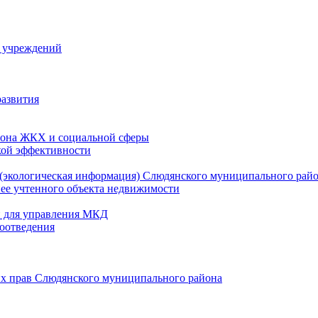
й учреждений
развития
зона ЖКХ и социальной сферы
кой эффективности
(экологическая информация) Слюдянского муниципального рай
нее учтенного объекта недвижимости
и для управления МКД
оотведения
их прав Слюдянского муниципального района