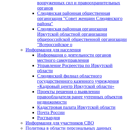
вооруженных сил и правоохранительных
органов
Слюдянская районная общественная
организация "Совет женщин Слюдянского
района"
Слюдянская районная организация
Иркутской областной организации
общероссийской общественной организации
"Всероссийское о
Информация для населения
Информация о деятельности органов
местного самоуправления
Управление Росреестра по Иркутской
области
Слюдянский филиал областного
государственного казенного учреждения
«Кадровый центр Иркутской области»
Проекты решения о выявлении
правообладателя ранее учтенных объектов
недвижимости
Кадастровая палата Иркутской области
Почта России
Росгвардия
Информация для участников СВО
Политика в области персональных данных