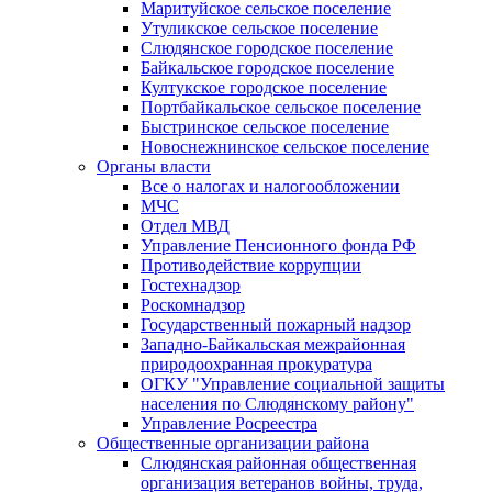
Маритуйское сельское поселение
Утуликское сельское поселение
Слюдянское городское поселение
Байкальское городское поселение
Култукское городское поселение
Портбайкальское сельское поселение
Быстринское сельское поселение
Новоснежнинское сельское поселение
Органы власти
Все о налогах и налогообложении
МЧС
Отдел МВД
Управление Пенсионного фонда РФ
Противодействие коррупции
Гостехнадзор
Роскомнадзор
Государственный пожарный надзор
Западно-Байкальская межрайонная
природоохранная прокуратура
ОГКУ "Управление социальной защиты
населения по Слюдянскому району"
Управление Росреестра
Общественные организации района
Слюдянская районная общественная
организация ветеранов войны, труда,