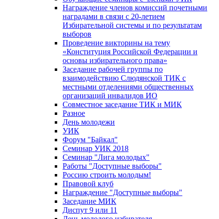
Награждение членов комиссий почетными
наградами в связи с 20-летием
Избирательной системы и по результатам
выборов
Проведение викторины на тему
«Конституция Российской Федерации и
основы избирательного права»
Заседание рабочей группы по
взаимодействию Слюдянской ТИК с
местными отделениями общественных
организаций инвалидов ИО
Совместное заседание ТИК и МИК
Разное
День молодежи
УИК
Форум "Байкал"
Семинар УИК 2018
Семинар "Лига молодых"
Работы "Доступные выборы"
Россию строить молодым!
Правовой клуб
Награждение "Доступные выборы"
Заседание МИК
Диспут 9 или 11
День молодого избирателя