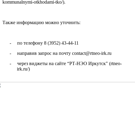
kommunalnymi-otkhodami-tko/).
Также информацию можно уточнить:
-
по телефону 8 (3952) 43-44-11
-
направив запрос на почту contact@rtneo-irk.ru
-
через виджеты на сайте “РТ-НЭО Иркутск" (rtneo-
irk.ru/)