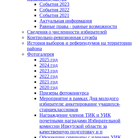
События 2023
События 2022
События 2021
Актуальная информация
Равные права - равные возможности
Сведения о численности избирателей
Контрольно-ревизионная служба
История выборов и референдумов на территории
района
Фотогалерея
2025 год
2024 год
2023 год
2022 год
2021 год
2020 год
Призеры фотоконкурса
Мероприятие в рамках Дня молодого
избирателя: анкетирование учащихся-
старшеклассников
Награждение членов ТИК и УИК
почетными наградами Избирательной
комиссии Иркутской области за
качественную подготовку и п
Обучающие семинары с членами УИК