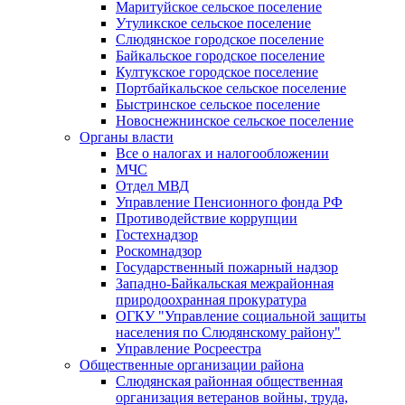
Маритуйское сельское поселение
Утуликское сельское поселение
Слюдянское городское поселение
Байкальское городское поселение
Култукское городское поселение
Портбайкальское сельское поселение
Быстринское сельское поселение
Новоснежнинское сельское поселение
Органы власти
Все о налогах и налогообложении
МЧС
Отдел МВД
Управление Пенсионного фонда РФ
Противодействие коррупции
Гостехнадзор
Роскомнадзор
Государственный пожарный надзор
Западно-Байкальская межрайонная
природоохранная прокуратура
ОГКУ "Управление социальной защиты
населения по Слюдянскому району"
Управление Росреестра
Общественные организации района
Слюдянская районная общественная
организация ветеранов войны, труда,