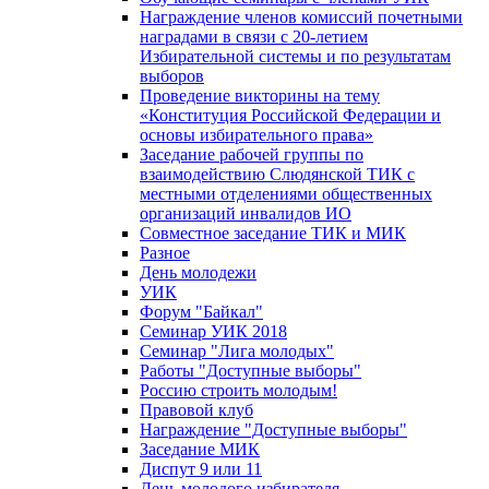
Награждение членов комиссий почетными
наградами в связи с 20-летием
Избирательной системы и по результатам
выборов
Проведение викторины на тему
«Конституция Российской Федерации и
основы избирательного права»
Заседание рабочей группы по
взаимодействию Слюдянской ТИК с
местными отделениями общественных
организаций инвалидов ИО
Совместное заседание ТИК и МИК
Разное
День молодежи
УИК
Форум "Байкал"
Семинар УИК 2018
Семинар "Лига молодых"
Работы "Доступные выборы"
Россию строить молодым!
Правовой клуб
Награждение "Доступные выборы"
Заседание МИК
Диспут 9 или 11
День молодого избирателя