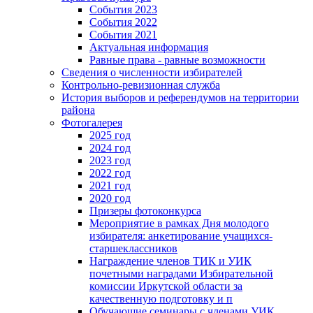
События 2023
События 2022
События 2021
Актуальная информация
Равные права - равные возможности
Сведения о численности избирателей
Контрольно-ревизионная служба
История выборов и референдумов на территории
района
Фотогалерея
2025 год
2024 год
2023 год
2022 год
2021 год
2020 год
Призеры фотоконкурса
Мероприятие в рамках Дня молодого
избирателя: анкетирование учащихся-
старшеклассников
Награждение членов ТИК и УИК
почетными наградами Избирательной
комиссии Иркутской области за
качественную подготовку и п
Обучающие семинары с членами УИК