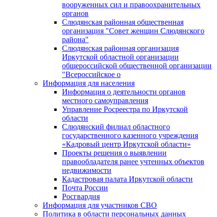
вооруженных сил и правоохранительных
органов
Слюдянская районная общественная
организация "Совет женщин Слюдянского
района"
Слюдянская районная организация
Иркутской областной организации
общероссийской общественной организации
"Всероссийское о
Информация для населения
Информация о деятельности органов
местного самоуправления
Управление Росреестра по Иркутской
области
Слюдянский филиал областного
государственного казенного учреждения
«Кадровый центр Иркутской области»
Проекты решения о выявлении
правообладателя ранее учтенных объектов
недвижимости
Кадастровая палата Иркутской области
Почта России
Росгвардия
Информация для участников СВО
Политика в области персональных данных