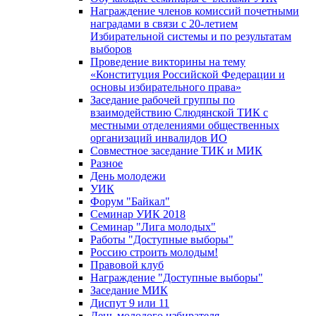
Награждение членов комиссий почетными
наградами в связи с 20-летием
Избирательной системы и по результатам
выборов
Проведение викторины на тему
«Конституция Российской Федерации и
основы избирательного права»
Заседание рабочей группы по
взаимодействию Слюдянской ТИК с
местными отделениями общественных
организаций инвалидов ИО
Совместное заседание ТИК и МИК
Разное
День молодежи
УИК
Форум "Байкал"
Семинар УИК 2018
Семинар "Лига молодых"
Работы "Доступные выборы"
Россию строить молодым!
Правовой клуб
Награждение "Доступные выборы"
Заседание МИК
Диспут 9 или 11
День молодого избирателя