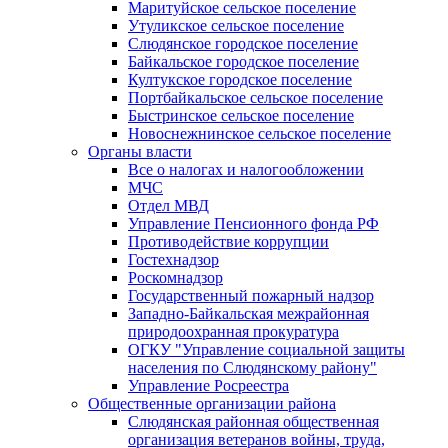
Маритуйское сельское поселение
Утуликское сельское поселение
Слюдянское городское поселение
Байкальское городское поселение
Култукское городское поселение
Портбайкальское сельское поселение
Быстринское сельское поселение
Новоснежнинское сельское поселение
Органы власти
Все о налогах и налогообложении
МЧС
Отдел МВД
Управление Пенсионного фонда РФ
Противодействие коррупции
Гостехнадзор
Роскомнадзор
Государственный пожарный надзор
Западно-Байкальская межрайонная
природоохранная прокуратура
ОГКУ "Управление социальной защиты
населения по Слюдянскому району"
Управление Росреестра
Общественные организации района
Слюдянская районная общественная
организация ветеранов войны, труда,