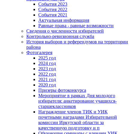
События 2023
События 2022
События 2021
Актуальная информация
Равные права - равные возможности
Сведения о численности избирателей
Контрольно-ревизионная служба
История выборов и референдумов на территории
района
Фотогалерея
2025 год
2024 год
2023 год
2022 год
2021 год
2020 год
Призеры фотоконкурса
Мероприятие в рамках Дня молодого
избирателя: анкетирование учащихся-
старшеклассников
Награждение членов ТИК и УИК
почетными наградами Избирательной
комиссии Иркутской области за
качественную подготовку и п
Обучающие семинары с членами УИК