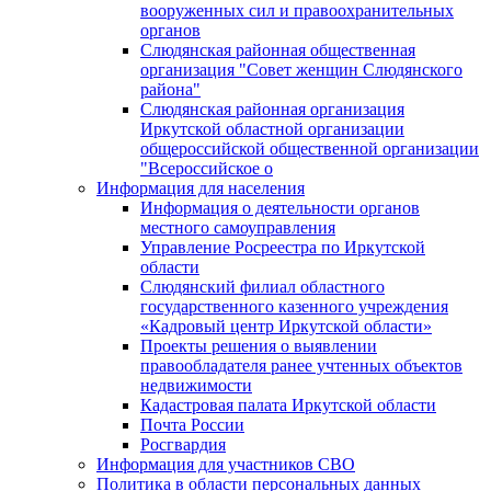
вооруженных сил и правоохранительных
органов
Слюдянская районная общественная
организация "Совет женщин Слюдянского
района"
Слюдянская районная организация
Иркутской областной организации
общероссийской общественной организации
"Всероссийское о
Информация для населения
Информация о деятельности органов
местного самоуправления
Управление Росреестра по Иркутской
области
Слюдянский филиал областного
государственного казенного учреждения
«Кадровый центр Иркутской области»
Проекты решения о выявлении
правообладателя ранее учтенных объектов
недвижимости
Кадастровая палата Иркутской области
Почта России
Росгвардия
Информация для участников СВО
Политика в области персональных данных