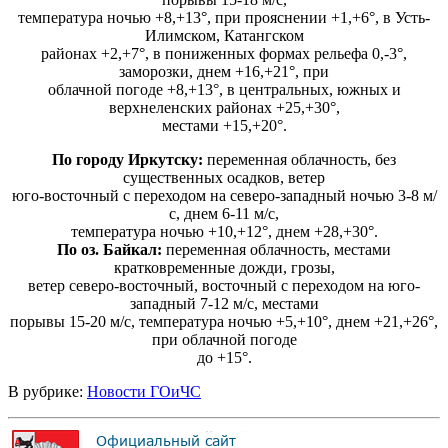
температура ночью +8,+13°, при прояснении +1,+6°, в Усть-
Илимском, Катангском
районах +2,+7°, в пониженных формах рельефа 0,-3°,
заморозки, днем +16,+21°, при
облачной погоде +8,+13°, в центральных, южных и
верхнеленских районах +25,+30°,
местами +15,+20°.
По городу Иркутску:
переменная облачность, без
существенных осадков, ветер
юго-восточный с переходом на северо-западный ночью 3-8 м/
с, днем 6-11 м/с,
температура ночью +10,+12°, днем +28,+30°.
По оз. Байкал:
переменная облачность, местами
кратковременные дожди, грозы,
ветер северо-восточный, восточный с переходом на юго-
западный 7-12 м/с, местами
порывы 15-20 м/с, температура ночью +5,+10°, днем +21,+26°,
при облачной погоде
до +15°.
В рубрике:
Новости ГОиЧС