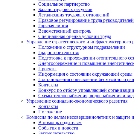
Социальное партнерство
Баланс трудовых ресурсов
Легализация трудовых отношений
Правовое регулирование труда руководителе
Горячая линия
Ведомственный контроль
Специальная оценка условий труда
Управление стратегического и инфраструктурного 
Положение о структурном подразделении
Градостроительство
Подготовка к прохождении отопительного се
Энергосбережение и повышение энергетичес
Проекты
Информация о состоянии окружающей среды 
Постановления о выявлении бесхозяйного ра
Контакты
Конкурс по отбору управляющей организаци
Схемы теплоснабжения, водоснабжения и вод
Управление социально-экономического развития
Контакты
Положение
Комиссия по делам несовершеннолетних и защите 
В помощь родителям
События и новости
Законодательство