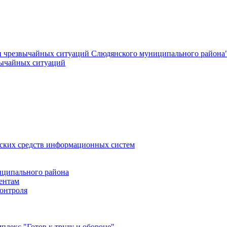
и чрезвычайных ситуаций Слюдянского муниципального района
вычайных ситуаций
еских средств информационных систем
ципального района
ентам
онтроля
лекс "Готов к труду и обороне"