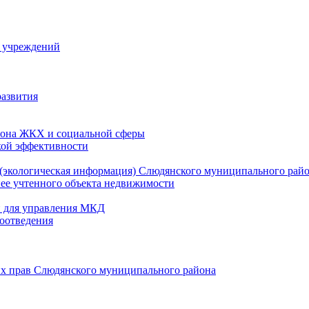
й учреждений
развития
зона ЖКХ и социальной сферы
кой эффективности
(экологическая информация) Слюдянского муниципального рай
нее учтенного объекта недвижимости
и для управления МКД
оотведения
их прав Слюдянского муниципального района