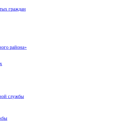
тых граждан
ого района»
х
ьной службы
жбы