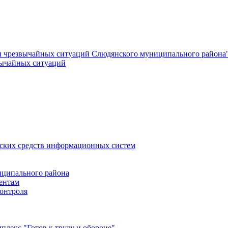
и чрезвычайных ситуаций Слюдянского муниципального района
вычайных ситуаций
еских средств информационных систем
ципального района
ентам
онтроля
лекс "Готов к труду и обороне"