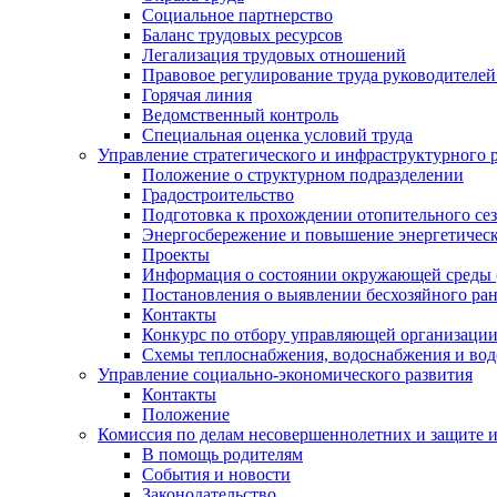
Социальное партнерство
Баланс трудовых ресурсов
Легализация трудовых отношений
Правовое регулирование труда руководителе
Горячая линия
Ведомственный контроль
Специальная оценка условий труда
Управление стратегического и инфраструктурного 
Положение о структурном подразделении
Градостроительство
Подготовка к прохождении отопительного се
Энергосбережение и повышение энергетичес
Проекты
Информация о состоянии окружающей среды 
Постановления о выявлении бесхозяйного ра
Контакты
Конкурс по отбору управляющей организаци
Схемы теплоснабжения, водоснабжения и вод
Управление социально-экономического развития
Контакты
Положение
Комиссия по делам несовершеннолетних и защите 
В помощь родителям
События и новости
Законодательство