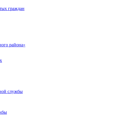
тых граждан
ого района»
х
ьной службы
жбы