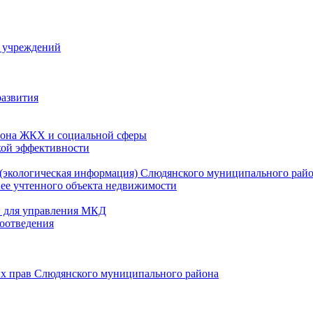
й учреждений
развития
зона ЖКХ и социальной сферы
кой эффективности
(экологическая информация) Слюдянского муниципального рай
нее учтенного объекта недвижимости
и для управления МКД
оотведения
их прав Слюдянского муниципального района