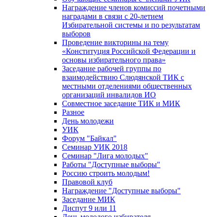
Награждение членов комиссий почетными
наградами в связи с 20-летием
Избирательной системы и по результатам
выборов
Проведение викторины на тему
«Конституция Российской Федерации и
основы избирательного права»
Заседание рабочей группы по
взаимодействию Слюдянской ТИК с
местными отделениями общественных
организаций инвалидов ИО
Совместное заседание ТИК и МИК
Разное
День молодежи
УИК
Форум "Байкал"
Семинар УИК 2018
Семинар "Лига молодых"
Работы "Доступные выборы"
Россию строить молодым!
Правовой клуб
Награждение "Доступные выборы"
Заседание МИК
Диспут 9 или 11
День молодого избирателя