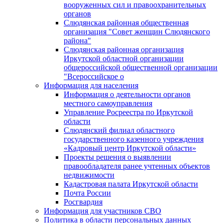
вооруженных сил и правоохранительных
органов
Слюдянская районная общественная
организация "Совет женщин Слюдянского
района"
Слюдянская районная организация
Иркутской областной организации
общероссийской общественной организации
"Всероссийское о
Информация для населения
Информация о деятельности органов
местного самоуправления
Управление Росреестра по Иркутской
области
Слюдянский филиал областного
государственного казенного учреждения
«Кадровый центр Иркутской области»
Проекты решения о выявлении
правообладателя ранее учтенных объектов
недвижимости
Кадастровая палата Иркутской области
Почта России
Росгвардия
Информация для участников СВО
Политика в области персональных данных