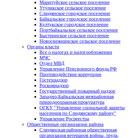
Маритуйское сельское поселение
Утуликское сельское поселение
Слюдянское городское поселение
Байкальское городское поселение
Култукское городское поселение
Портбайкальское сельское поселение
Быстринское сельское поселение
Новоснежнинское сельское поселение
Органы власти
Все о налогах и налогообложении
МЧС
Отдел МВД
Управление Пенсионного фонда РФ
Противодействие коррупции
Гостехнадзор
Роскомнадзор
Государственный пожарный надзор
Западно-Байкальская межрайонная
природоохранная прокуратура
ОГКУ "Управление социальной защиты
населения по Слюдянскому району"
Управление Росреестра
Общественные организации района
Слюдянская районная общественная
организация ветеранов войны, труда,