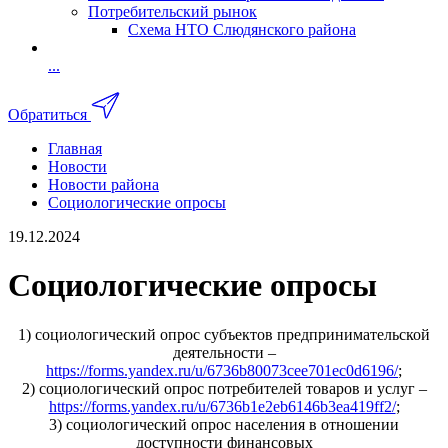
Потребительский рынок
Схема НТО Слюдянского района
...
Обратиться
Главная
Новости
Новости района
Cоциологические опросы
19.12.2024
Cоциологические опросы
1) социологический опрос субъектов предпринимательской
деятельности –
https://forms.yandex.ru/u/6736b80073cee701ec0d6196/
;
2) социологический опрос потребителей товаров и услуг –
https://forms.yandex.ru/u/6736b1e2eb6146b3ea419ff2/
;
3) социологический опрос населения в отношении
доступности финансовых