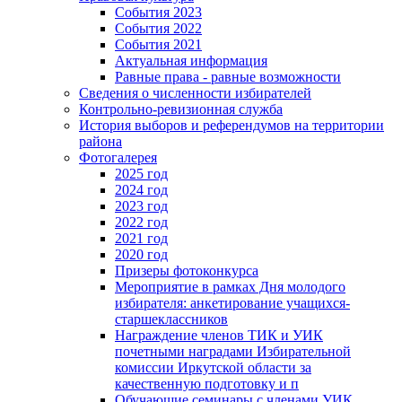
События 2023
События 2022
События 2021
Актуальная информация
Равные права - равные возможности
Сведения о численности избирателей
Контрольно-ревизионная служба
История выборов и референдумов на территории
района
Фотогалерея
2025 год
2024 год
2023 год
2022 год
2021 год
2020 год
Призеры фотоконкурса
Мероприятие в рамках Дня молодого
избирателя: анкетирование учащихся-
старшеклассников
Награждение членов ТИК и УИК
почетными наградами Избирательной
комиссии Иркутской области за
качественную подготовку и п
Обучающие семинары с членами УИК