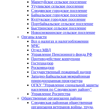
Маритуйское сельское поселение
Утуликское сельское поселение
Слюдянское городское поселение
Байкальское городское поселение
Култукское городское поселение
Портбайкальское сельское поселение
Быстринское сельское поселение
Новоснежнинское сельское поселение
Органы власти
Все о налогах и налогообложении
МЧС
Отдел МВД
Управление Пенсионного фонда РФ
Противодействие коррупции
Гостехнадзор
Роскомнадзор
Государственный пожарный надзор
Западно-Байкальская межрайонная
природоохранная прокуратура
ОГКУ "Управление социальной защиты
населения по Слюдянскому району"
Управление Росреестра
Общественные организации района
Слюдянская районная общественная
организация ветеранов войны, труда,