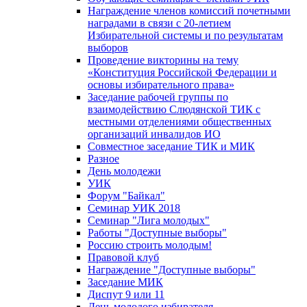
Награждение членов комиссий почетными
наградами в связи с 20-летием
Избирательной системы и по результатам
выборов
Проведение викторины на тему
«Конституция Российской Федерации и
основы избирательного права»
Заседание рабочей группы по
взаимодействию Слюдянской ТИК с
местными отделениями общественных
организаций инвалидов ИО
Совместное заседание ТИК и МИК
Разное
День молодежи
УИК
Форум "Байкал"
Семинар УИК 2018
Семинар "Лига молодых"
Работы "Доступные выборы"
Россию строить молодым!
Правовой клуб
Награждение "Доступные выборы"
Заседание МИК
Диспут 9 или 11
День молодого избирателя