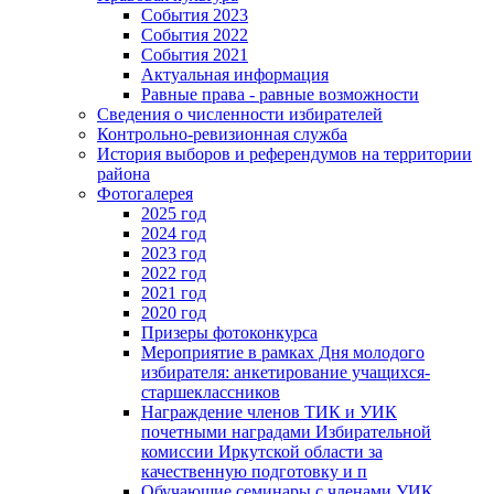
События 2023
События 2022
События 2021
Актуальная информация
Равные права - равные возможности
Сведения о численности избирателей
Контрольно-ревизионная служба
История выборов и референдумов на территории
района
Фотогалерея
2025 год
2024 год
2023 год
2022 год
2021 год
2020 год
Призеры фотоконкурса
Мероприятие в рамках Дня молодого
избирателя: анкетирование учащихся-
старшеклассников
Награждение членов ТИК и УИК
почетными наградами Избирательной
комиссии Иркутской области за
качественную подготовку и п
Обучающие семинары с членами УИК