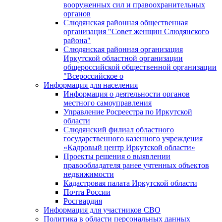
вооруженных сил и правоохранительных
органов
Слюдянская районная общественная
организация "Совет женщин Слюдянского
района"
Слюдянская районная организация
Иркутской областной организации
общероссийской общественной организации
"Всероссийское о
Информация для населения
Информация о деятельности органов
местного самоуправления
Управление Росреестра по Иркутской
области
Слюдянский филиал областного
государственного казенного учреждения
«Кадровый центр Иркутской области»
Проекты решения о выявлении
правообладателя ранее учтенных объектов
недвижимости
Кадастровая палата Иркутской области
Почта России
Росгвардия
Информация для участников СВО
Политика в области персональных данных