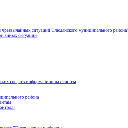
и чрезвычайных ситуаций Слюдянского муниципального района
вычайных ситуаций
еских средств информационных систем
ципального района
ентам
онтроля
лекс "Готов к труду и обороне"