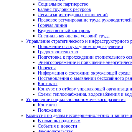
Социальное партнерство
Баланс трудовых ресурсов
Легализация трудовых отношений
Правовое регулирование труда руководителе
Горячая линия
Ведомственный контроль
Специальная оценка условий труда
Управление стратегического и инфраструктурного 
Положение о структурном подразделении
Градостроительство
Подготовка к прохождении отопительного се
Энергосбережение и повышение энергетичес
Проекты
Информация о состоянии окружающей среды 
Постановления о выявлении бесхозяйного ра
Контакты
Конкурс по отбору управляющей организаци
Схемы теплоснабжения, водоснабжения и вод
Управление социально-экономического развития
Контакты
Положение
Комиссия по делам несовершеннолетних и защите 
В помощь родителям
События и новости
Законодательство