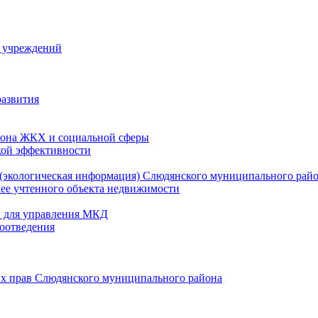
й учреждений
развития
зона ЖКХ и социальной сферы
кой эффективности
(экологическая информация) Слюдянского муниципального рай
нее учтенного объекта недвижимости
и для управления МКД
оотведения
их прав Слюдянского муниципального района