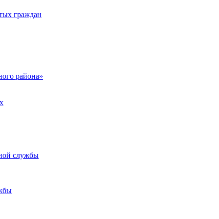
тых граждан
ого района»
х
ьной службы
жбы