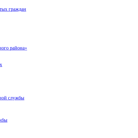
тых граждан
ого района»
х
ьной службы
жбы