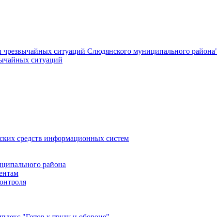
и чрезвычайных ситуаций Слюдянского муниципального района
вычайных ситуаций
еских средств информационных систем
ципального района
ентам
онтроля
лекс "Готов к труду и обороне"