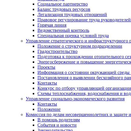
Социальное партнерство
Баланс трудовых ресурсов
Легализация трудовых отношений
Правовое регулирование труда руководителе
Горячая линия
Ведомственный контроль
Специальная оценка условий труда
Управление стратегического и инфраструктурного 
Положение о структурном подразделении
Градостроительство
Подготовка к прохождении отопительного се
Энергосбережение и повышение энергетичес
Проекты
Информация о состоянии окружающей среды 
Постановления о выявлении бесхозяйного ра
Контакты
Конкурс по отбору управляющей организаци
Схемы теплоснабжения, водоснабжения и вод
Управление социально-экономического развития
Контакты
Положение
Комиссия по делам несовершеннолетних и защите 
В помощь родителям
События и новости
Законодательство