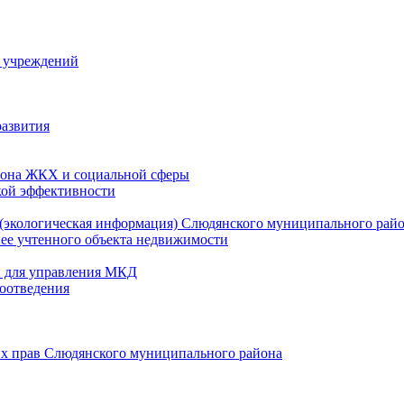
й учреждений
развития
зона ЖКХ и социальной сферы
кой эффективности
(экологическая информация) Слюдянского муниципального рай
нее учтенного объекта недвижимости
и для управления МКД
оотведения
их прав Слюдянского муниципального района