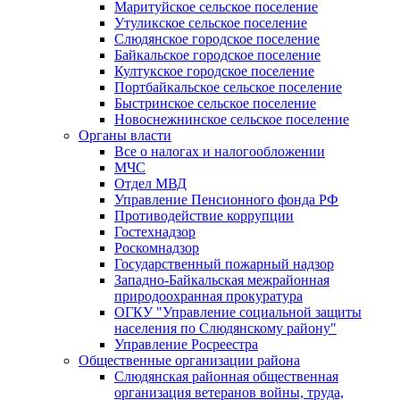
Маритуйское сельское поселение
Утуликское сельское поселение
Слюдянское городское поселение
Байкальское городское поселение
Култукское городское поселение
Портбайкальское сельское поселение
Быстринское сельское поселение
Новоснежнинское сельское поселение
Органы власти
Все о налогах и налогообложении
МЧС
Отдел МВД
Управление Пенсионного фонда РФ
Противодействие коррупции
Гостехнадзор
Роскомнадзор
Государственный пожарный надзор
Западно-Байкальская межрайонная
природоохранная прокуратура
ОГКУ "Управление социальной защиты
населения по Слюдянскому району"
Управление Росреестра
Общественные организации района
Слюдянская районная общественная
организация ветеранов войны, труда,