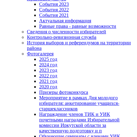
События 2023
События 2022
События 2021
Актуальная информация
Равные права - равные возможности
Сведения о численности избирателей
Контрольно-ревизионная служба
История выборов и референдумов на территории
района
Фотогалерея
2025 год
2024 год
2023 год
2022 год
2021 год
2020 год
Призеры фотоконкурса
Мероприятие в рамках Дня молодого
избирателя: анкетирование учащихся-
старшеклассников
Награждение членов ТИК и УИК
почетными наградами Избирательной
комиссии Иркутской области за
качественную подготовку и п
Обучающие семинары с членами УИК