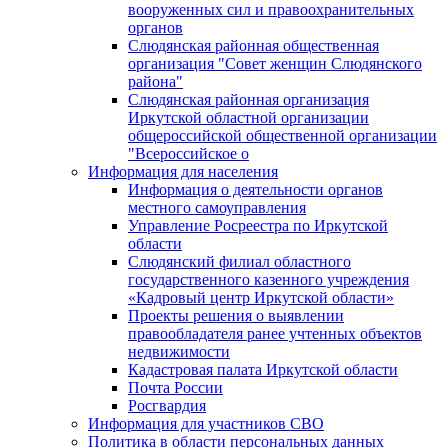
вооруженных сил и правоохранительных
органов
Слюдянская районная общественная
организация "Совет женщин Слюдянского
района"
Слюдянская районная организация
Иркутской областной организации
общероссийской общественной организации
"Всероссийское о
Информация для населения
Информация о деятельности органов
местного самоуправления
Управление Росреестра по Иркутской
области
Слюдянский филиал областного
государственного казенного учреждения
«Кадровый центр Иркутской области»
Проекты решения о выявлении
правообладателя ранее учтенных объектов
недвижимости
Кадастровая палата Иркутской области
Почта России
Росгвардия
Информация для участников СВО
Политика в области персональных данных