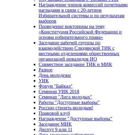
Награждение членов комиссий почетными
наградами в связи с 20-летием
Избирательной системы и по результатам
выборов
Проведение викторины на тему
«Конституция Российской Федерации и
основы избирательного права»
Заседание рабочей группы по
взаимодействию Слюдянской ТИК с
местными отделениями общественных
организаций инвалидов ИО
Совместное заседание ТИК и МИК
Разное
День молодежи
УИК
Форум "Байкал"
Семинар УИК 2018
Семинар "Лига молодых"
Работы "Доступные выборы"
Россию строить молодым!
Правовой клуб
Награждение "Доступные выборы"
Заседание МИК
Диспут 9 или 11
День молодого избирателя