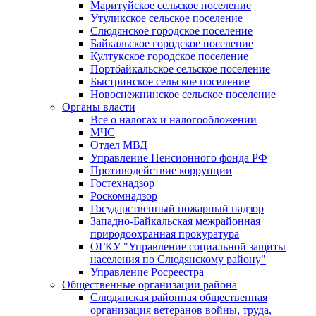
Маритуйское сельское поселение
Утуликское сельское поселение
Слюдянское городское поселение
Байкальское городское поселение
Култукское городское поселение
Портбайкальское сельское поселение
Быстринское сельское поселение
Новоснежнинское сельское поселение
Органы власти
Все о налогах и налогообложении
МЧС
Отдел МВД
Управление Пенсионного фонда РФ
Противодействие коррупции
Гостехнадзор
Роскомнадзор
Государственный пожарный надзор
Западно-Байкальская межрайонная
природоохранная прокуратура
ОГКУ "Управление социальной защиты
населения по Слюдянскому району"
Управление Росреестра
Общественные организации района
Слюдянская районная общественная
организация ветеранов войны, труда,