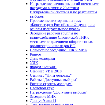
Награждение членов комиссий почетными
наградами в связи с 20-летием
Избирательной системы и по результатам
выборов
Проведение викторины на тему
«Конституция Российской Федерации и
основы избирательного права»
Заседание рабочей группы по
взаимодействию Слюдянской ТИК с
местными отделениями общественных
организаций инвалидов ИО
Совместное заседание ТИК и МИК
Разное
День молодежи
УИК
Форум "Байкал"
Семинар УИК 2018
Семинар "Лига молодых"
Работы "Доступные выборы"
Россию строить молодым!
Правовой клуб
Награждение "Доступные выборы"
Заседание МИК
Диспут 9 или 11
День молодого избирателя