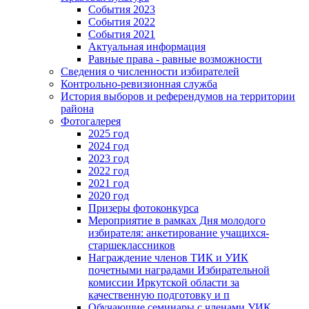
События 2023
События 2022
События 2021
Актуальная информация
Равные права - равные возможности
Сведения о численности избирателей
Контрольно-ревизионная служба
История выборов и референдумов на территории
района
Фотогалерея
2025 год
2024 год
2023 год
2022 год
2021 год
2020 год
Призеры фотоконкурса
Мероприятие в рамках Дня молодого
избирателя: анкетирование учащихся-
старшеклассников
Награждение членов ТИК и УИК
почетными наградами Избирательной
комиссии Иркутской области за
качественную подготовку и п
Обучающие семинары с членами УИК