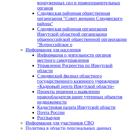
вооруженных сил и правоохранительных
органов
Слюдянская районная общественная
организация "Совет женщин Слюдянского
района"
Слюдянская районная организация
Иркутской областной организации
общероссийской общественной организации
"Всероссийское о
Информация для населения
Информация о деятельности органов
местного самоуправления
Управление Росреестра по Иркутской
области
Слюдянский филиал областного
государственного казенного учреждения
«Кадровый центр Иркутской области»
Проекты решения о выявлении
правообладателя ранее учтенных объектов
недвижимости
Кадастровая палата Иркутской области
Почта России
Росгвардия
Информация для участников СВО
Политика в области персональных данных