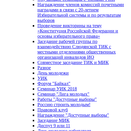
Награждение членов комиссий почетными
наградами в связи с 20-летием
Избирательной системы и по результатам
выборов
Проведение викторины на тему
«Конституция Российской Федерации и
основы избирательного права»
Заседание рабочей группы по
взаимодействию Слюдянской ТИК с
местными отделениями общественных
организаций инвалидов ИО
Совместное заседание ТИК и МИК
Разное
День молодежи
УИК
Форум "Байкал"
Семинар УИК 2018
Семинар "Лига молодых"
Работы "Доступные выборы"
Россию строить молодым!
Правовой клуб
Награждение "Доступные выборы"
Заседание МИК
Диспут 9 или 11
День молодого избирателя