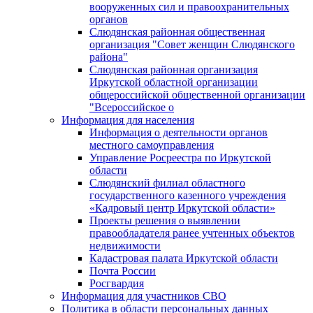
вооруженных сил и правоохранительных
органов
Слюдянская районная общественная
организация "Совет женщин Слюдянского
района"
Слюдянская районная организация
Иркутской областной организации
общероссийской общественной организации
"Всероссийское о
Информация для населения
Информация о деятельности органов
местного самоуправления
Управление Росреестра по Иркутской
области
Слюдянский филиал областного
государственного казенного учреждения
«Кадровый центр Иркутской области»
Проекты решения о выявлении
правообладателя ранее учтенных объектов
недвижимости
Кадастровая палата Иркутской области
Почта России
Росгвардия
Информация для участников СВО
Политика в области персональных данных