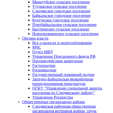
Маритуйское сельское поселение
Утуликское сельское поселение
Слюдянское городское поселение
Байкальское городское поселение
Култукское городское поселение
Портбайкальское сельское поселение
Быстринское сельское поселение
Новоснежнинское сельское поселение
Органы власти
Все о налогах и налогообложении
МЧС
Отдел МВД
Управление Пенсионного фонда РФ
Противодействие коррупции
Гостехнадзор
Роскомнадзор
Государственный пожарный надзор
Западно-Байкальская межрайонная
природоохранная прокуратура
ОГКУ "Управление социальной защиты
населения по Слюдянскому району"
Управление Росреестра
Общественные организации района
Слюдянская районная общественная
организация ветеранов войны, труда,