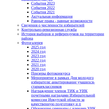
События 2023
События 2022
События 2021
Актуальная информация
Равные права - равные возможности
Сведения о численности избирателей
Контрольно-ревизионная служба
История выборов и референдумов на территории
района
Фотогалерея
2025 год
2024 год
2023 год
2022 год
2021 год
2020 год
Призеры фотоконкурса
Мероприятие в рамках Дня молодого
избирателя: анкетирование учащихся-
старшеклассников
Награждение членов ТИК и УИК
почетными наградами Избирательной
комиссии Иркутской области за
качественную подготовку и п
Обучающие семинары с членами УИК