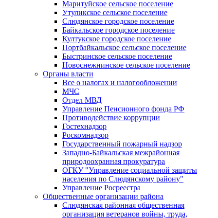
Маритуйское сельское поселение
Утуликское сельское поселение
Слюдянское городское поселение
Байкальское городское поселение
Култукское городское поселение
Портбайкальское сельское поселение
Быстринское сельское поселение
Новоснежнинское сельское поселение
Органы власти
Все о налогах и налогообложении
МЧС
Отдел МВД
Управление Пенсионного фонда РФ
Противодействие коррупции
Гостехнадзор
Роскомнадзор
Государственный пожарный надзор
Западно-Байкальская межрайонная
природоохранная прокуратура
ОГКУ "Управление социальной защиты
населения по Слюдянскому району"
Управление Росреестра
Общественные организации района
Слюдянская районная общественная
организация ветеранов войны, труда,