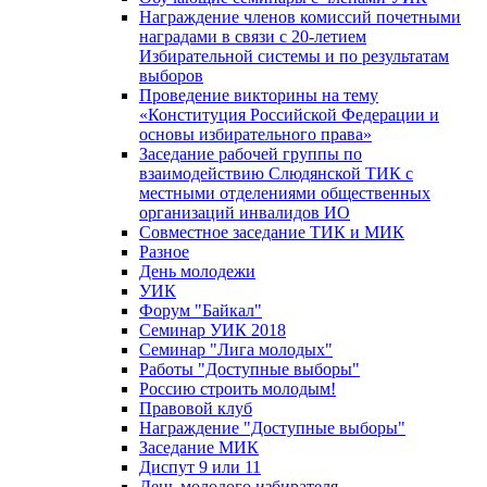
Награждение членов комиссий почетными
наградами в связи с 20-летием
Избирательной системы и по результатам
выборов
Проведение викторины на тему
«Конституция Российской Федерации и
основы избирательного права»
Заседание рабочей группы по
взаимодействию Слюдянской ТИК с
местными отделениями общественных
организаций инвалидов ИО
Совместное заседание ТИК и МИК
Разное
День молодежи
УИК
Форум "Байкал"
Семинар УИК 2018
Семинар "Лига молодых"
Работы "Доступные выборы"
Россию строить молодым!
Правовой клуб
Награждение "Доступные выборы"
Заседание МИК
Диспут 9 или 11
День молодого избирателя