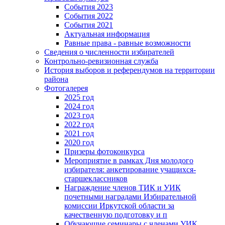
События 2023
События 2022
События 2021
Актуальная информация
Равные права - равные возможности
Сведения о численности избирателей
Контрольно-ревизионная служба
История выборов и референдумов на территории
района
Фотогалерея
2025 год
2024 год
2023 год
2022 год
2021 год
2020 год
Призеры фотоконкурса
Мероприятие в рамках Дня молодого
избирателя: анкетирование учащихся-
старшеклассников
Награждение членов ТИК и УИК
почетными наградами Избирательной
комиссии Иркутской области за
качественную подготовку и п
Обучающие семинары с членами УИК