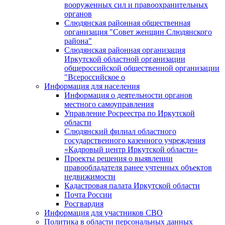
вооруженных сил и правоохранительных
органов
Слюдянская районная общественная
организация "Совет женщин Слюдянского
района"
Слюдянская районная организация
Иркутской областной организации
общероссийской общественной организации
"Всероссийское о
Информация для населения
Информация о деятельности органов
местного самоуправления
Управление Росреестра по Иркутской
области
Слюдянский филиал областного
государственного казенного учреждения
«Кадровый центр Иркутской области»
Проекты решения о выявлении
правообладателя ранее учтенных объектов
недвижимости
Кадастровая палата Иркутской области
Почта России
Росгвардия
Информация для участников СВО
Политика в области персональных данных