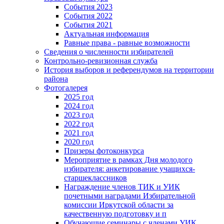
События 2023
События 2022
События 2021
Актуальная информация
Равные права - равные возможности
Сведения о численности избирателей
Контрольно-ревизионная служба
История выборов и референдумов на территории
района
Фотогалерея
2025 год
2024 год
2023 год
2022 год
2021 год
2020 год
Призеры фотоконкурса
Мероприятие в рамках Дня молодого
избирателя: анкетирование учащихся-
старшеклассников
Награждение членов ТИК и УИК
почетными наградами Избирательной
комиссии Иркутской области за
качественную подготовку и п
Обучающие семинары с членами УИК