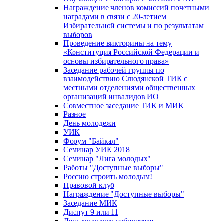
Награждение членов комиссий почетными
наградами в связи с 20-летием
Избирательной системы и по результатам
выборов
Проведение викторины на тему
«Конституция Российской Федерации и
основы избирательного права»
Заседание рабочей группы по
взаимодействию Слюдянской ТИК с
местными отделениями общественных
организаций инвалидов ИО
Совместное заседание ТИК и МИК
Разное
День молодежи
УИК
Форум "Байкал"
Семинар УИК 2018
Семинар "Лига молодых"
Работы "Доступные выборы"
Россию строить молодым!
Правовой клуб
Награждение "Доступные выборы"
Заседание МИК
Диспут 9 или 11
День молодого избирателя