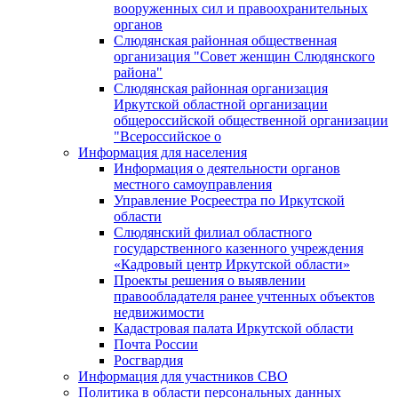
вооруженных сил и правоохранительных
органов
Слюдянская районная общественная
организация "Совет женщин Слюдянского
района"
Слюдянская районная организация
Иркутской областной организации
общероссийской общественной организации
"Всероссийское о
Информация для населения
Информация о деятельности органов
местного самоуправления
Управление Росреестра по Иркутской
области
Слюдянский филиал областного
государственного казенного учреждения
«Кадровый центр Иркутской области»
Проекты решения о выявлении
правообладателя ранее учтенных объектов
недвижимости
Кадастровая палата Иркутской области
Почта России
Росгвардия
Информация для участников СВО
Политика в области персональных данных