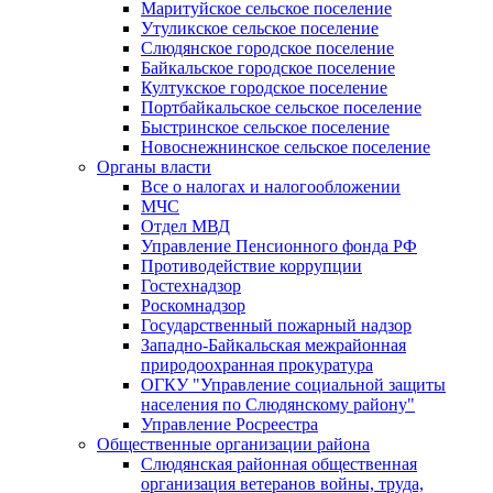
Маритуйское сельское поселение
Утуликское сельское поселение
Слюдянское городское поселение
Байкальское городское поселение
Култукское городское поселение
Портбайкальское сельское поселение
Быстринское сельское поселение
Новоснежнинское сельское поселение
Органы власти
Все о налогах и налогообложении
МЧС
Отдел МВД
Управление Пенсионного фонда РФ
Противодействие коррупции
Гостехнадзор
Роскомнадзор
Государственный пожарный надзор
Западно-Байкальская межрайонная
природоохранная прокуратура
ОГКУ "Управление социальной защиты
населения по Слюдянскому району"
Управление Росреестра
Общественные организации района
Слюдянская районная общественная
организация ветеранов войны, труда,