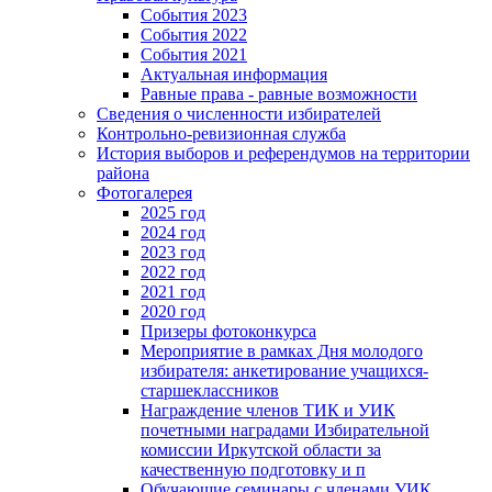
События 2023
События 2022
События 2021
Актуальная информация
Равные права - равные возможности
Сведения о численности избирателей
Контрольно-ревизионная служба
История выборов и референдумов на территории
района
Фотогалерея
2025 год
2024 год
2023 год
2022 год
2021 год
2020 год
Призеры фотоконкурса
Мероприятие в рамках Дня молодого
избирателя: анкетирование учащихся-
старшеклассников
Награждение членов ТИК и УИК
почетными наградами Избирательной
комиссии Иркутской области за
качественную подготовку и п
Обучающие семинары с членами УИК