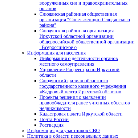
вооруженных сил и правоохранительных
органов
Слюдянская районная общественная
организация "Совет женщин Слюдянского
района"
Слюдянская районная организация
Иркутской областной организации
общероссийской общественной организации
"Всероссийское о
Информация для населения
Информация о деятельности органов
местного самоуправления
Управление Росреестра по Иркутской
области
Слюдянский филиал областного
государственного казенного учреждения
«Кадровый центр Иркутской области»
Проекты решения о выявлении
правообладателя ранее учтенных объектов
недвижимости
Кадастровая палата Иркутской области
Почта России
Росгвардия
Информация для участников СВО
Политика в области персональных данных