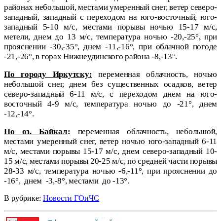
районах небольшой, местами умеренный снег, ветер северо-
западный, западный с переходом на юго-восточный, юго-
западный 5-10 м/с, местами порывы ночью 15-17 м/с,
метели, днем до 13 м/с, температура ночью -20,-25°, при
прояснении -30,-35°, днем -11,-16°, при облачной погоде
-21,-26°, в горах Нижнеудинского района -8,-13°.
По городу Иркутску:
переменная облачность, ночью
небольшой снег, днем без существенных осадков, ветер
северо-западный 6-11 м/с, с переходом днем на юго-
восточный 4-9 м/с, температура ночью до -21°, днем
-12,-14°.
По оз. Байкал
:
п
еременная облачность, небольшой,
местами умеренный снег, ветер ночью юго-западный 6-11
м/с, местами порывы 15-17 м/с, днем северо-западный 10-
15 м/с, местами порывы 20-25 м/с, по средней части порывы
28-33 м/с, температура ночью -6,-11°, при прояснении до
-16°,
днем
-3,-8°, местами
до -13°.
В рубрике:
Новости ГОиЧС