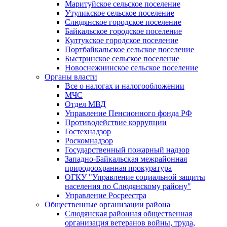
Маритуйское сельское поселение
Утуликское сельское поселение
Слюдянское городское поселение
Байкальское городское поселение
Култукское городское поселение
Портбайкальское сельское поселение
Быстринское сельское поселение
Новоснежнинское сельское поселение
Органы власти
Все о налогах и налогообложении
МЧС
Отдел МВД
Управление Пенсионного фонда РФ
Противодействие коррупции
Гостехнадзор
Роскомнадзор
Государственный пожарный надзор
Западно-Байкальская межрайонная
природоохранная прокуратура
ОГКУ "Управление социальной защиты
населения по Слюдянскому району"
Управление Росреестра
Общественные организации района
Слюдянская районная общественная
организация ветеранов войны, труда,