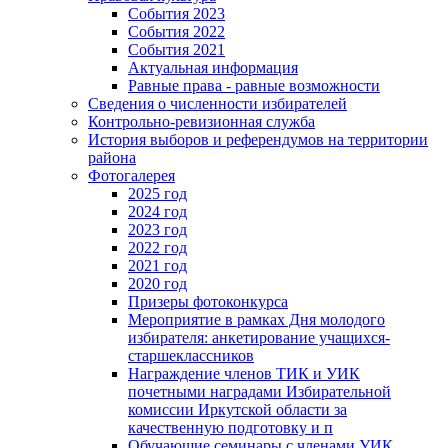
События 2023
События 2022
События 2021
Актуальная информация
Равные права - равные возможности
Сведения о численности избирателей
Контрольно-ревизионная служба
История выборов и референдумов на территории
района
Фотогалерея
2025 год
2024 год
2023 год
2022 год
2021 год
2020 год
Призеры фотоконкурса
Мероприятие в рамках Дня молодого
избирателя: анкетирование учащихся-
старшеклассников
Награждение членов ТИК и УИК
почетными наградами Избирательной
комиссии Иркутской области за
качественную подготовку и п
Обучающие семинары с членами УИК