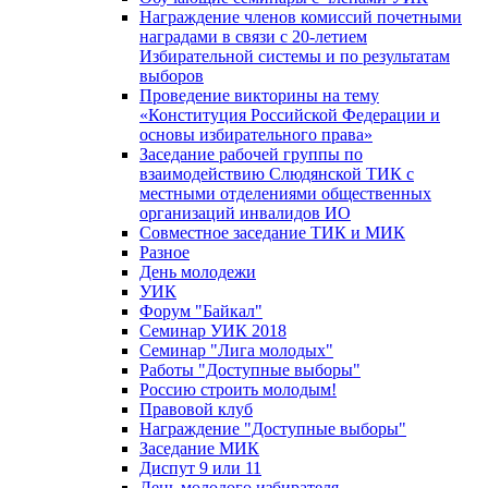
Награждение членов комиссий почетными
наградами в связи с 20-летием
Избирательной системы и по результатам
выборов
Проведение викторины на тему
«Конституция Российской Федерации и
основы избирательного права»
Заседание рабочей группы по
взаимодействию Слюдянской ТИК с
местными отделениями общественных
организаций инвалидов ИО
Совместное заседание ТИК и МИК
Разное
День молодежи
УИК
Форум "Байкал"
Семинар УИК 2018
Семинар "Лига молодых"
Работы "Доступные выборы"
Россию строить молодым!
Правовой клуб
Награждение "Доступные выборы"
Заседание МИК
Диспут 9 или 11
День молодого избирателя