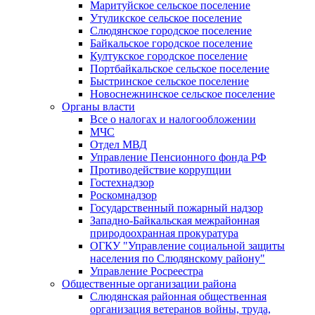
Маритуйское сельское поселение
Утуликское сельское поселение
Слюдянское городское поселение
Байкальское городское поселение
Култукское городское поселение
Портбайкальское сельское поселение
Быстринское сельское поселение
Новоснежнинское сельское поселение
Органы власти
Все о налогах и налогообложении
МЧС
Отдел МВД
Управление Пенсионного фонда РФ
Противодействие коррупции
Гостехнадзор
Роскомнадзор
Государственный пожарный надзор
Западно-Байкальская межрайонная
природоохранная прокуратура
ОГКУ "Управление социальной защиты
населения по Слюдянскому району"
Управление Росреестра
Общественные организации района
Слюдянская районная общественная
организация ветеранов войны, труда,