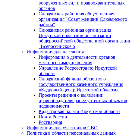
вооруженных сил и правоохранительных
органов
Слюдянская районная общественная
организация "Совет женщин Слюдянского
района"
Слюдянская районная организация
Иркутской областной организации
общероссийской общественной организации
"Всероссийское о
Информация для населения
Информация о деятельности органов
местного самоуправления
Управление Росреестра по Иркутской
области
Слюдянский филиал областного
государственного казенного учреждения
«Кадровый центр Иркутской области»
Проекты решения о выявлении
правообладателя ранее учтенных объектов
недвижимости
Кадастровая палата Иркутской области
Почта России
Росгвардия
Информация для участников СВО
Политика в области персональных данных