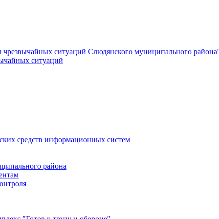
и чрезвычайных ситуаций Слюдянского муниципального района
вычайных ситуаций
еских средств информационных систем
ципального района
ентам
онтроля
лекс "Готов к труду и обороне"