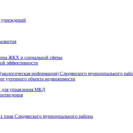
й учреждений
развития
зона ЖКХ и социальной сферы
кой эффективности
(экологическая информация) Слюдянского муниципального рай
нее учтенного объекта недвижимости
и для управления МКД
оотведения
их прав Слюдянского муниципального района