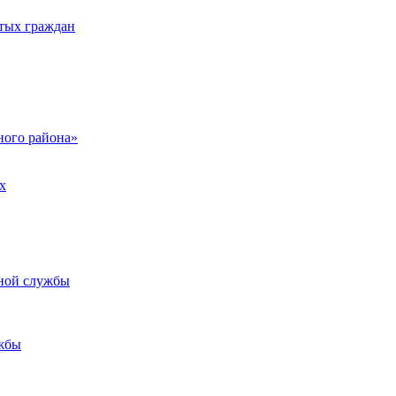
тых граждан
ого района»
х
ьной службы
жбы