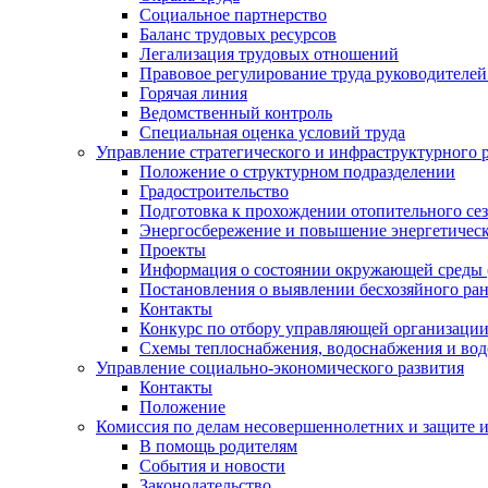
Социальное партнерство
Баланс трудовых ресурсов
Легализация трудовых отношений
Правовое регулирование труда руководителе
Горячая линия
Ведомственный контроль
Специальная оценка условий труда
Управление стратегического и инфраструктурного 
Положение о структурном подразделении
Градостроительство
Подготовка к прохождении отопительного се
Энергосбережение и повышение энергетичес
Проекты
Информация о состоянии окружающей среды 
Постановления о выявлении бесхозяйного ра
Контакты
Конкурс по отбору управляющей организаци
Схемы теплоснабжения, водоснабжения и вод
Управление социально-экономического развития
Контакты
Положение
Комиссия по делам несовершеннолетних и защите 
В помощь родителям
События и новости
Законодательство