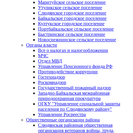
Маритуйское сельское поселение
Утуликское сельское поселение
Слюдянское городское поселение
Байкальское городское поселение
Култукское городское поселение
Портбайкальское сельское поселение
Быстринское сельское поселение
Новоснежнинское сельское поселение
Органы власти
Все о налогах и налогообложении
МЧС
Отдел МВД
Управление Пенсионного фонда РФ
Противодействие коррупции
Гостехнадзор
Роскомнадзор
Государственный пожарный надзор
Западно-Байкальская межрайонная
природоохранная прокуратура
ОГКУ "Управление социальной защиты
населения по Слюдянскому району"
Управление Росреестра
Общественные организации района
Слюдянская районная общественная
организация ветеранов войны, труда,