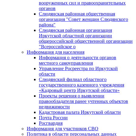
вооруженных сил и правоохранительных
органов
Слюдянская районная общественная
организация "Совет женщин Слюдянского
района"
Слюдянская районная организация
Иркутской областной организации
общероссийской общественной организации
"Всероссийское о
Информация для населения
Информация о деятельности органов
местного самоуправления
Управление Росреестра по Иркутской
области
Слюдянский филиал областного
государственного казенного учреждения
«Кадровый центр Иркутской области»
Проекты решения о выявлении
правообладателя ранее учтенных объектов
недвижимости
Кадастровая палата Иркутской области
Почта России
Росгвардия
Информация для участников СВО
Политика в области персональных данных