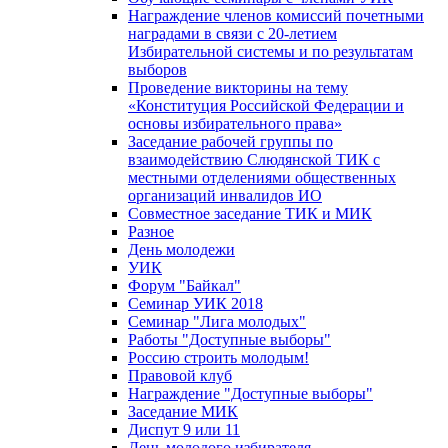
Награждение членов комиссий почетными
наградами в связи с 20-летием
Избирательной системы и по результатам
выборов
Проведение викторины на тему
«Конституция Российской Федерации и
основы избирательного права»
Заседание рабочей группы по
взаимодействию Слюдянской ТИК с
местными отделениями общественных
организаций инвалидов ИО
Совместное заседание ТИК и МИК
Разное
День молодежи
УИК
Форум "Байкал"
Семинар УИК 2018
Семинар "Лига молодых"
Работы "Доступные выборы"
Россию строить молодым!
Правовой клуб
Награждение "Доступные выборы"
Заседание МИК
Диспут 9 или 11
День молодого избирателя