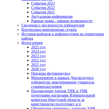
События 2023
События 2022
События 2021
Актуальная информация
Равные права - равные возможности
Сведения о численности избирателей
Контрольно-ревизионная служба
История выборов и референдумов на территории
района
Фотогалерея
2025 год
2024 год
2023 год
2022 год
2021 год
2020 год
Призеры фотоконкурса
Мероприятие в рамках Дня молодого
избирателя: анкетирование учащихся-
старшеклассников
Награждение членов ТИК и УИК
почетными наградами Избирательной
комиссии Иркутской области за
качественную подготовку и п
Обучающие семинары с членами УИК