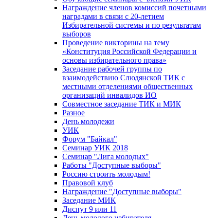
Награждение членов комиссий почетными
наградами в связи с 20-летием
Избирательной системы и по результатам
выборов
Проведение викторины на тему
«Конституция Российской Федерации и
основы избирательного права»
Заседание рабочей группы по
взаимодействию Слюдянской ТИК с
местными отделениями общественных
организаций инвалидов ИО
Совместное заседание ТИК и МИК
Разное
День молодежи
УИК
Форум "Байкал"
Семинар УИК 2018
Семинар "Лига молодых"
Работы "Доступные выборы"
Россию строить молодым!
Правовой клуб
Награждение "Доступные выборы"
Заседание МИК
Диспут 9 или 11
День молодого избирателя