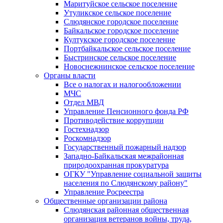
Маритуйское сельское поселение
Утуликское сельское поселение
Слюдянское городское поселение
Байкальское городское поселение
Култукское городское поселение
Портбайкальское сельское поселение
Быстринское сельское поселение
Новоснежнинское сельское поселение
Органы власти
Все о налогах и налогообложении
МЧС
Отдел МВД
Управление Пенсионного фонда РФ
Противодействие коррупции
Гостехнадзор
Роскомнадзор
Государственный пожарный надзор
Западно-Байкальская межрайонная
природоохранная прокуратура
ОГКУ "Управление социальной защиты
населения по Слюдянскому району"
Управление Росреестра
Общественные организации района
Слюдянская районная общественная
организация ветеранов войны, труда,