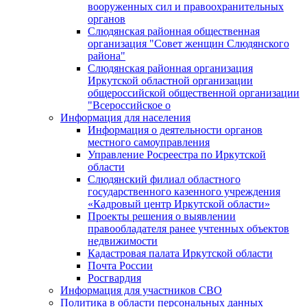
вооруженных сил и правоохранительных
органов
Слюдянская районная общественная
организация "Совет женщин Слюдянского
района"
Слюдянская районная организация
Иркутской областной организации
общероссийской общественной организации
"Всероссийское о
Информация для населения
Информация о деятельности органов
местного самоуправления
Управление Росреестра по Иркутской
области
Слюдянский филиал областного
государственного казенного учреждения
«Кадровый центр Иркутской области»
Проекты решения о выявлении
правообладателя ранее учтенных объектов
недвижимости
Кадастровая палата Иркутской области
Почта России
Росгвардия
Информация для участников СВО
Политика в области персональных данных