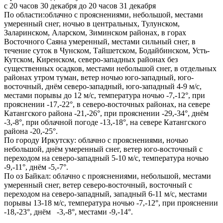
с 20 часов 30 декабря до 20 часов 31 декабря
По области:облачно с прояснениями, небольшой, местами
умеренный снег, ночью в центральных, Тулунском,
Заларинском, Аларском, Зиминском районах, в горах
Восточного Саяна умеренный, местами сильный снег, в
течение суток в Чунском, Тайшетском, Бодайбинском, Усть-
Кутском, Киренском, северо-западных районах без
существенных осадков, местами небольшой снег, в отдельных
районах утром туман, ветер ночью юго-западный, юго-
восточный, днём северо-западный, юго-западный 4-9 м/с,
местами порывы до 12 м/с, температура ночью -7,-12°, при
прояснении -17,-22°, в северо-восточных районах, на севере
Катангского района -21,-26°, при прояснении -29,-34°, днём
-3,-8°, при облачной погоде -13,-18°, на севере Катангского
района -20,-25°.
По городу Иркутску: облачно с прояснениями, ночью
небольшой, днём умеренный снег, ветер юго-восточный с
переходом на северо-западный 5-10 м/с, температура ночью
-9,-11°, днём -5,-7°.
По оз Байкал: облачно с прояснениями, небольшой, местами
умеренный снег, ветер северо-восточный, восточный с
переходом на северо-западный, западный 6-11 м/с, местами
порывы 13-18 м/с, температура ночью -7,-12°, при прояснении
-18,-23°, днём -3,-8°, местами -9,-14°.