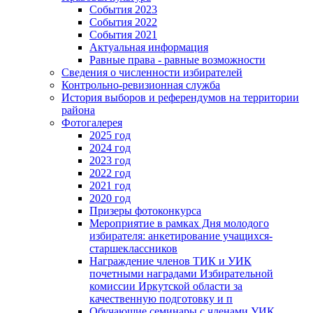
События 2023
События 2022
События 2021
Актуальная информация
Равные права - равные возможности
Сведения о численности избирателей
Контрольно-ревизионная служба
История выборов и референдумов на территории
района
Фотогалерея
2025 год
2024 год
2023 год
2022 год
2021 год
2020 год
Призеры фотоконкурса
Мероприятие в рамках Дня молодого
избирателя: анкетирование учащихся-
старшеклассников
Награждение членов ТИК и УИК
почетными наградами Избирательной
комиссии Иркутской области за
качественную подготовку и п
Обучающие семинары с членами УИК