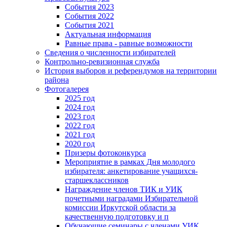
События 2023
События 2022
События 2021
Актуальная информация
Равные права - равные возможности
Сведения о численности избирателей
Контрольно-ревизионная служба
История выборов и референдумов на территории
района
Фотогалерея
2025 год
2024 год
2023 год
2022 год
2021 год
2020 год
Призеры фотоконкурса
Мероприятие в рамках Дня молодого
избирателя: анкетирование учащихся-
старшеклассников
Награждение членов ТИК и УИК
почетными наградами Избирательной
комиссии Иркутской области за
качественную подготовку и п
Обучающие семинары с членами УИК