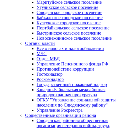
Маритуйское сельское поселение
Утуликское сельское поселение
Слюдянское городское поселение
Байкальское городское поселение
Култукское городское поселение
Портбайкальское сельское поселение
Быстринское сельское поселение
Новоснежнинское сельское поселение
Органы власти
Все о налогах и налогообложении
МЧС
Отдел МВД
Управление Пенсионного фонда РФ
Противодействие коррупции
Гостехнадзор
Роскомнадзор
Государственный пожарный надзор
Западно-Байкальская межрайонная
природоохранная прокуратура
ОГКУ "Управление социальной защиты
населения по Слюдянскому району"
Управление Росреестра
Общественные организации района
Слюдянская районная общественная
организация ветеранов войны, труда,