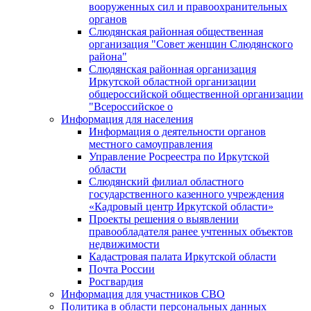
вооруженных сил и правоохранительных
органов
Слюдянская районная общественная
организация "Совет женщин Слюдянского
района"
Слюдянская районная организация
Иркутской областной организации
общероссийской общественной организации
"Всероссийское о
Информация для населения
Информация о деятельности органов
местного самоуправления
Управление Росреестра по Иркутской
области
Слюдянский филиал областного
государственного казенного учреждения
«Кадровый центр Иркутской области»
Проекты решения о выявлении
правообладателя ранее учтенных объектов
недвижимости
Кадастровая палата Иркутской области
Почта России
Росгвардия
Информация для участников СВО
Политика в области персональных данных