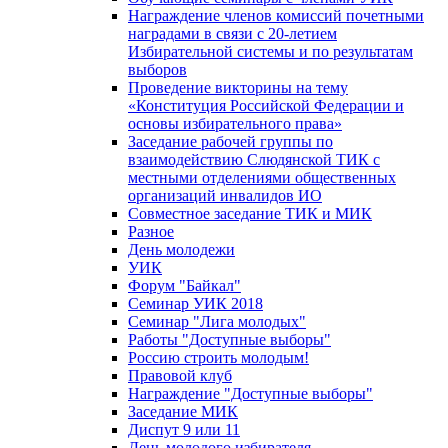
Награждение членов комиссий почетными
наградами в связи с 20-летием
Избирательной системы и по результатам
выборов
Проведение викторины на тему
«Конституция Российской Федерации и
основы избирательного права»
Заседание рабочей группы по
взаимодействию Слюдянской ТИК с
местными отделениями общественных
организаций инвалидов ИО
Совместное заседание ТИК и МИК
Разное
День молодежи
УИК
Форум "Байкал"
Семинар УИК 2018
Семинар "Лига молодых"
Работы "Доступные выборы"
Россию строить молодым!
Правовой клуб
Награждение "Доступные выборы"
Заседание МИК
Диспут 9 или 11
День молодого избирателя