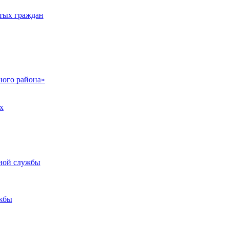
тых граждан
ого района»
х
ьной службы
жбы