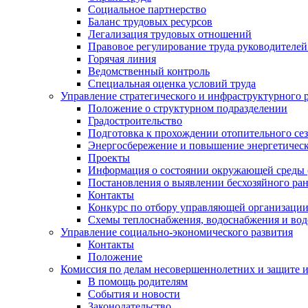
Социальное партнерство
Баланс трудовых ресурсов
Легализация трудовых отношений
Правовое регулирование труда руководителе
Горячая линия
Ведомственный контроль
Специальная оценка условий труда
Управление стратегического и инфраструктурного 
Положение о структурном подразделении
Градостроительство
Подготовка к прохождении отопительного се
Энергосбережение и повышение энергетичес
Проекты
Информация о состоянии окружающей среды 
Постановления о выявлении бесхозяйного ра
Контакты
Конкурс по отбору управляющей организаци
Схемы теплоснабжения, водоснабжения и вод
Управление социально-экономического развития
Контакты
Положение
Комиссия по делам несовершеннолетних и защите 
В помощь родителям
События и новости
Законодательство