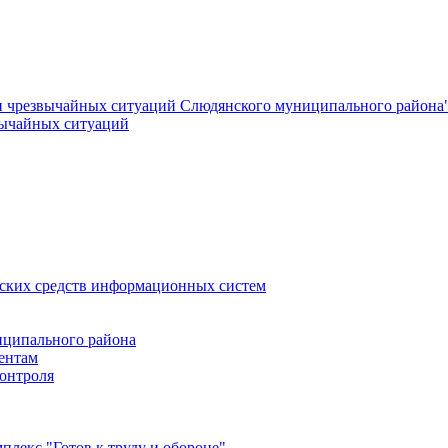
и чрезвычайных ситуаций Слюдянского муниципального района
вычайных ситуаций
еских средств информационных систем
ципального района
ентам
онтроля
лекс "Готов к труду и обороне"