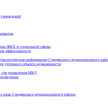
й учреждений
развития
зона ЖКХ и социальной сферы
кой эффективности
(экологическая информация) Слюдянского муниципального рай
нее учтенного объекта недвижимости
и для управления МКД
оотведения
их прав Слюдянского муниципального района