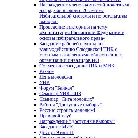
Награждение членов комиссий почетными
наградами в связи с 20-летием
Избирательной системы и по результатам
выборов
Проведение викторины на тему
«Конституция Российской Федерации и
основы избирательного права»
Заседание рабочей группы по
взаимодействию Слюдянской ТИК с
местными отделениями общественных
организаций инвалидов ИО
Совместное заседание ТИК и МИК
Разное
День молодежи
УИК
Форум "Байкал"
Семинар УИК 2018
Семинар "Лига молодых"
Работы "Доступные выборы"
Россию строить молодым!
Правовой клуб
Награждение "Доступные выборы"
Заседание МИК
Диспут 9 или 11
День молодого избирателя