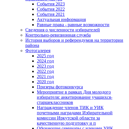
События 2023
События 2022
События 2021
Актуальная информация
Равные права - равные возможности
Сведения о численности избирателей
Контрольно-ревизионная служба
История выборов и референдумов на территории
района
Фотогалерея
2025 год
2024 год
2023 год
2022 год
2021 год
2020 год
Призеры фотоконкурса
Мероприятие в рамках Дня молодого
избирателя: анкетирование учащихся-
старшеклассников
Награждение членов ТИК и УИК
почетными наградами Избирательной
комиссии Иркутской области за
качественную подготовку и п
Обучающие семинары с членами УИК