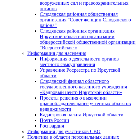
вооруженных сил и правоохранительных
органов
Слюдянская районная общественная
организация "Совет женщин Слюдянского
района"
Слюдянская районная организация
Иркутской областной организации
общероссийской общественной организации
"Всероссийское о
Информация для населения
Информация о деятельности органов
местного самоуправления
Управление Росреестра по Иркутской
области
Слюдянский филиал областного
государственного казенного учреждения
«Кадровый центр Иркутской области»
Проекты решения о выявлении
правообладателя ранее учтенных объектов
недвижимости
Кадастровая палата Иркутской области
Почта России
Росгвардия
Информация для участников СВО
Политика в области персональных данных