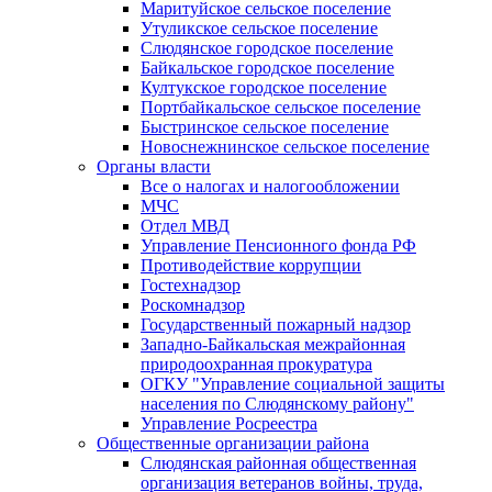
Маритуйское сельское поселение
Утуликское сельское поселение
Слюдянское городское поселение
Байкальское городское поселение
Култукское городское поселение
Портбайкальское сельское поселение
Быстринское сельское поселение
Новоснежнинское сельское поселение
Органы власти
Все о налогах и налогообложении
МЧС
Отдел МВД
Управление Пенсионного фонда РФ
Противодействие коррупции
Гостехнадзор
Роскомнадзор
Государственный пожарный надзор
Западно-Байкальская межрайонная
природоохранная прокуратура
ОГКУ "Управление социальной защиты
населения по Слюдянскому району"
Управление Росреестра
Общественные организации района
Слюдянская районная общественная
организация ветеранов войны, труда,