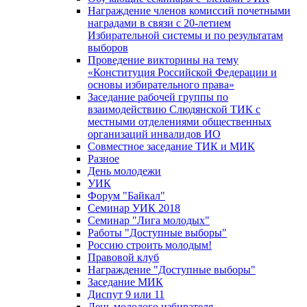
Награждение членов комиссий почетными
наградами в связи с 20-летием
Избирательной системы и по результатам
выборов
Проведение викторины на тему
«Конституция Российской Федерации и
основы избирательного права»
Заседание рабочей группы по
взаимодействию Слюдянской ТИК с
местными отделениями общественных
организаций инвалидов ИО
Совместное заседание ТИК и МИК
Разное
День молодежи
УИК
Форум "Байкал"
Семинар УИК 2018
Семинар "Лига молодых"
Работы "Доступные выборы"
Россию строить молодым!
Правовой клуб
Награждение "Доступные выборы"
Заседание МИК
Диспут 9 или 11
День молодого избирателя