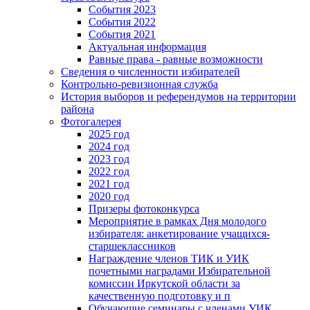
События 2023
События 2022
События 2021
Актуальная информация
Равные права - равные возможности
Сведения о численности избирателей
Контрольно-ревизионная служба
История выборов и референдумов на территории
района
Фотогалерея
2025 год
2024 год
2023 год
2022 год
2021 год
2020 год
Призеры фотоконкурса
Мероприятие в рамках Дня молодого
избирателя: анкетирование учащихся-
старшеклассников
Награждение членов ТИК и УИК
почетными наградами Избирательной
комиссии Иркутской области за
качественную подготовку и п
Обучающие семинары с членами УИК