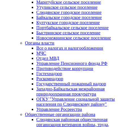
Маритуйское сельское поселение
Утуликское сельское поселение
Слюдянское городское поселение
Байкальское городское поселение
Култукское городское поселение
Портбайкальское сельское поселение
Быстринское сельское поселение
Новоснежнинское сельское поселение
Органы власти
Все о налогах и налогообложении
МЧС
Отдел МВД
Управление Пенсионного фонда РФ
Противодействие коррупции
Гостехнадзор
Роскомнадзор
Государственный пожарный надзор
Западно-Байкальская межрайонная
природоохранная прокуратура
ОГКУ "Управление социальной защиты
населения по Слюдянскому району"
Управление Росреестра
Общественные организации района
Слюдянская районная общественная
организация ветеранов войны, труда,