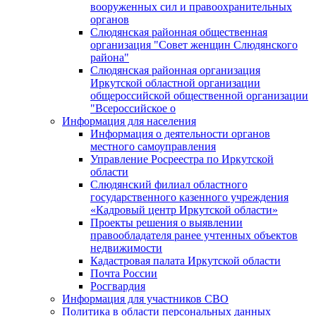
вооруженных сил и правоохранительных
органов
Слюдянская районная общественная
организация "Совет женщин Слюдянского
района"
Слюдянская районная организация
Иркутской областной организации
общероссийской общественной организации
"Всероссийское о
Информация для населения
Информация о деятельности органов
местного самоуправления
Управление Росреестра по Иркутской
области
Слюдянский филиал областного
государственного казенного учреждения
«Кадровый центр Иркутской области»
Проекты решения о выявлении
правообладателя ранее учтенных объектов
недвижимости
Кадастровая палата Иркутской области
Почта России
Росгвардия
Информация для участников СВО
Политика в области персональных данных