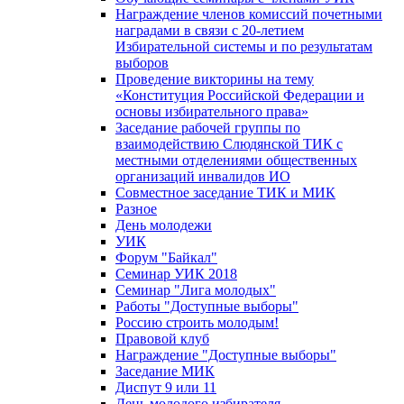
Награждение членов комиссий почетными
наградами в связи с 20-летием
Избирательной системы и по результатам
выборов
Проведение викторины на тему
«Конституция Российской Федерации и
основы избирательного права»
Заседание рабочей группы по
взаимодействию Слюдянской ТИК с
местными отделениями общественных
организаций инвалидов ИО
Совместное заседание ТИК и МИК
Разное
День молодежи
УИК
Форум "Байкал"
Семинар УИК 2018
Семинар "Лига молодых"
Работы "Доступные выборы"
Россию строить молодым!
Правовой клуб
Награждение "Доступные выборы"
Заседание МИК
Диспут 9 или 11
День молодого избирателя