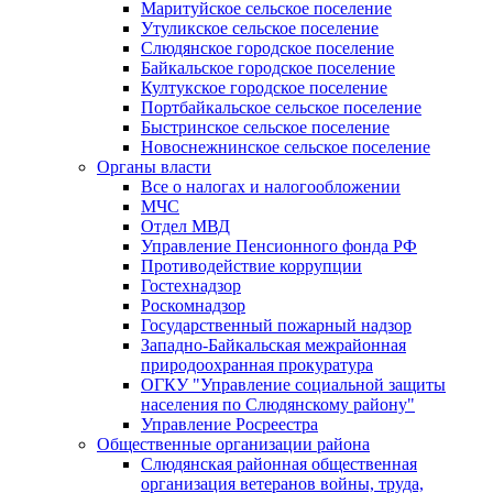
Маритуйское сельское поселение
Утуликское сельское поселение
Слюдянское городское поселение
Байкальское городское поселение
Култукское городское поселение
Портбайкальское сельское поселение
Быстринское сельское поселение
Новоснежнинское сельское поселение
Органы власти
Все о налогах и налогообложении
МЧС
Отдел МВД
Управление Пенсионного фонда РФ
Противодействие коррупции
Гостехнадзор
Роскомнадзор
Государственный пожарный надзор
Западно-Байкальская межрайонная
природоохранная прокуратура
ОГКУ "Управление социальной защиты
населения по Слюдянскому району"
Управление Росреестра
Общественные организации района
Слюдянская районная общественная
организация ветеранов войны, труда,