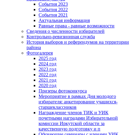
События 2023
События 2022
События 2021
Актуальная информация
Равные права - равные возможности
Сведения о численности избирателей
Контрольно-ревизионная служба
История выборов и референдумов на территории
района
Фотогалерея
2025 год
2024 год
2023 год
2022 год
2021 год
2020 год
Призеры фотоконкурса
Мероприятие в рамках Дня молодого
избирателя: анкетирование учащихся-
старшеклассников
Награждение членов ТИК и УИК
почетными наградами Избирательной
комиссии Иркутской области за
качественную подготовку и п
Обучающие семинары с членами УИК