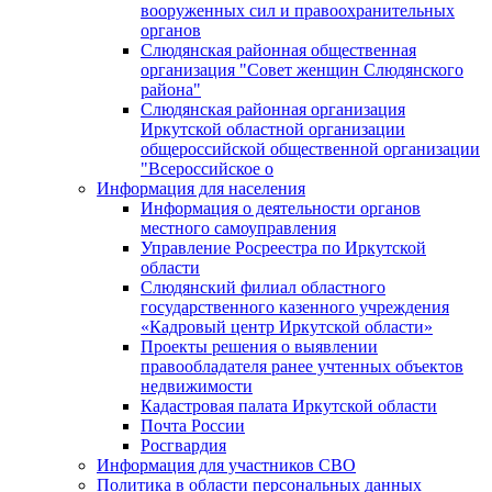
вооруженных сил и правоохранительных
органов
Слюдянская районная общественная
организация "Совет женщин Слюдянского
района"
Слюдянская районная организация
Иркутской областной организации
общероссийской общественной организации
"Всероссийское о
Информация для населения
Информация о деятельности органов
местного самоуправления
Управление Росреестра по Иркутской
области
Слюдянский филиал областного
государственного казенного учреждения
«Кадровый центр Иркутской области»
Проекты решения о выявлении
правообладателя ранее учтенных объектов
недвижимости
Кадастровая палата Иркутской области
Почта России
Росгвардия
Информация для участников СВО
Политика в области персональных данных