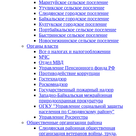
Маритуйское сельское поселение
Утуликское сельское поселение
Слюдянское городское поселение
Байкальское городское поселение
Култукское городское поселение
Портбайкальское сельское поселение
Быстринское сельское поселение
Новоснежнинское сельское поселение
Органы власти
Все о налогах и налогообложении
МЧС
Отдел МВД
Управление Пенсионного фонда РФ
Противодействие коррупции
Гостехнадзор
Роскомнадзор
Государственный пожарный надзор
Западно-Байкальская межрайонная
природоохранная прокуратура
ОГКУ "Управление социальной защиты
населения по Слюдянскому району"
Управление Росреестра
Общественные организации района
Слюдянская районная общественная
организация ветеранов войны, труда,