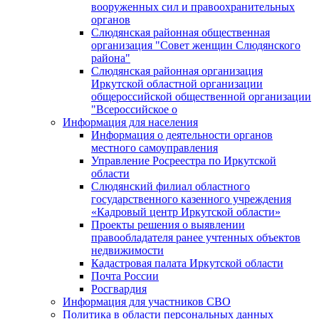
вооруженных сил и правоохранительных
органов
Слюдянская районная общественная
организация "Совет женщин Слюдянского
района"
Слюдянская районная организация
Иркутской областной организации
общероссийской общественной организации
"Всероссийское о
Информация для населения
Информация о деятельности органов
местного самоуправления
Управление Росреестра по Иркутской
области
Слюдянский филиал областного
государственного казенного учреждения
«Кадровый центр Иркутской области»
Проекты решения о выявлении
правообладателя ранее учтенных объектов
недвижимости
Кадастровая палата Иркутской области
Почта России
Росгвардия
Информация для участников СВО
Политика в области персональных данных