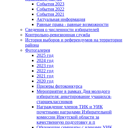
События 2023
События 2022
События 2021
Актуальная информация
Равные права - равные возможности
Сведения о численности избирателей
Контрольно-ревизионная служба
История выборов и референдумов на территории
района
Фотогалерея
2025 год
2024 год
2023 год
2022 год
2021 год
2020 год
Призеры фотоконкурса
Мероприятие в рамках Дня молодого
избирателя: анкетирование учащихся-
старшеклассников
Награждение членов ТИК и УИК
почетными наградами Избирательной
комиссии Иркутской области за
качественную подготовку и п
Обучающие семинары с членами УИК