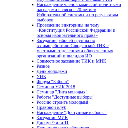
Награждение членов комиссий почетными
наградами в связи с 20-летием
Избирательной системы и по результатам
выборов
Проведение викторины на тему
«Конституция Российской Федерации и
основы избирательного права»
Заседание рабочей группы по
взаимодействию Слюдянской ТИК с
местными отделениями общественных
организаций инвалидов ИО
Совместное заседание ТИК и МИК
Разное
День молодежи
УИК
Форум "Байкал"
Семинар УИК 2018
Семинар "Лига молодых"
Работы "Доступные выборы"
Россию строить молодым!
Правовой клуб
Награждение "Доступные выборы"
Заседание МИК
Диспут 9 или 11
День молодого избирателя