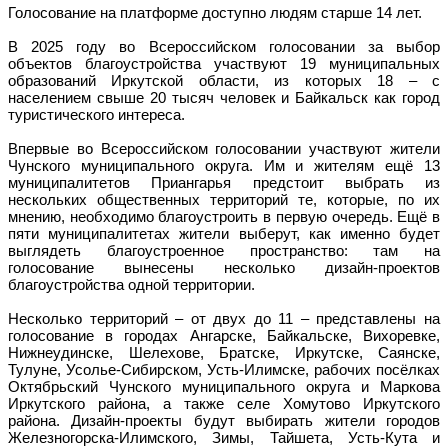
Голосование на платформе доступно людям старше 14 лет.
В 2025 году во Всероссийском голосовании за выбор
объектов благоустройства участвуют 19 муниципальных
образований Иркутской области, из которых 18 – с
населением свыше 20 тысяч человек и Байкальск как город
туристического интереса.
Впервые во Всероссийском голосовании участвуют жители
Чунского муниципального округа. Им и жителям ещё 13
муниципалитетов Приангарья предстоит выбрать из
нескольких общественных территорий те, которые, по их
мнению, необходимо благоустроить в первую очередь. Ещё в
пяти муниципалитетах жители выберут, как именно будет
выглядеть благоустроенное пространство: там на
голосование вынесены несколько дизайн-проектов
благоустройства одной территории.
Несколько территорий – от двух до 11 – представлены на
голосование в городах Ангарске, Байкальске, Вихоревке,
Нижнеудинске, Шелехове, Братске, Иркутске, Саянске,
Тулуне, Усолье-Сибирском, Усть-Илимске, рабочих посёлках
Октябрьский Чунского муниципального округа и Маркова
Иркутского района, а также селе Хомутово Иркутского
района. Дизайн-проекты будут выбирать жители городов
Железногорска-Илимского, Зимы, Тайшета, Усть-Кута и