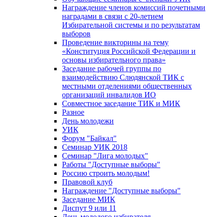
Награждение членов комиссий почетными
наградами в связи с 20-летием
Избирательной системы и по результатам
выборов
Проведение викторины на тему
«Конституция Российской Федерации и
основы избирательного права»
Заседание рабочей группы по
взаимодействию Слюдянской ТИК с
местными отделениями общественных
организаций инвалидов ИО
Совместное заседание ТИК и МИК
Разное
День молодежи
УИК
Форум "Байкал"
Семинар УИК 2018
Семинар "Лига молодых"
Работы "Доступные выборы"
Россию строить молодым!
Правовой клуб
Награждение "Доступные выборы"
Заседание МИК
Диспут 9 или 11
День молодого избирателя