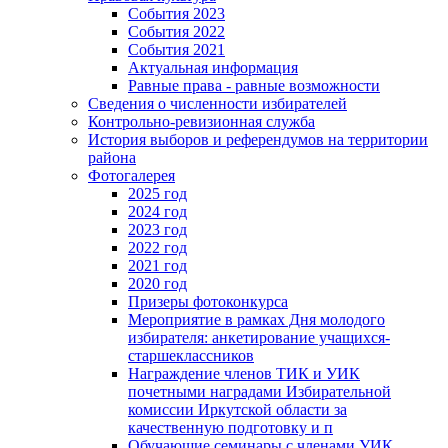
События 2023
События 2022
События 2021
Актуальная информация
Равные права - равные возможности
Сведения о численности избирателей
Контрольно-ревизионная служба
История выборов и референдумов на территории
района
Фотогалерея
2025 год
2024 год
2023 год
2022 год
2021 год
2020 год
Призеры фотоконкурса
Мероприятие в рамках Дня молодого
избирателя: анкетирование учащихся-
старшеклассников
Награждение членов ТИК и УИК
почетными наградами Избирательной
комиссии Иркутской области за
качественную подготовку и п
Обучающие семинары с членами УИК