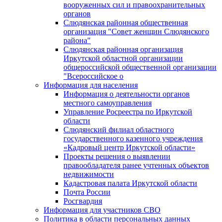
вооруженных сил и правоохранительных
органов
Слюдянская районная общественная
организация "Совет женщин Слюдянского
района"
Слюдянская районная организация
Иркутской областной организации
общероссийской общественной организации
"Всероссийское о
Информация для населения
Информация о деятельности органов
местного самоуправления
Управление Росреестра по Иркутской
области
Слюдянский филиал областного
государственного казенного учреждения
«Кадровый центр Иркутской области»
Проекты решения о выявлении
правообладателя ранее учтенных объектов
недвижимости
Кадастровая палата Иркутской области
Почта России
Росгвардия
Информация для участников СВО
Политика в области персональных данных