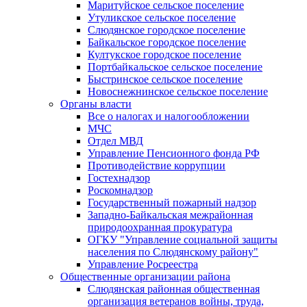
Маритуйское сельское поселение
Утуликское сельское поселение
Слюдянское городское поселение
Байкальское городское поселение
Култукское городское поселение
Портбайкальское сельское поселение
Быстринское сельское поселение
Новоснежнинское сельское поселение
Органы власти
Все о налогах и налогообложении
МЧС
Отдел МВД
Управление Пенсионного фонда РФ
Противодействие коррупции
Гостехнадзор
Роскомнадзор
Государственный пожарный надзор
Западно-Байкальская межрайонная
природоохранная прокуратура
ОГКУ "Управление социальной защиты
населения по Слюдянскому району"
Управление Росреестра
Общественные организации района
Слюдянская районная общественная
организация ветеранов войны, труда,