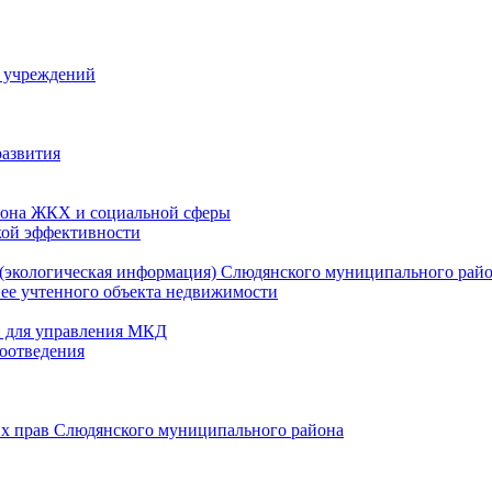
й учреждений
развития
зона ЖКХ и социальной сферы
кой эффективности
(экологическая информация) Слюдянского муниципального рай
нее учтенного объекта недвижимости
и для управления МКД
оотведения
их прав Слюдянского муниципального района