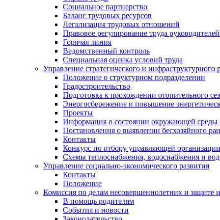
Социальное партнерство
Баланс трудовых ресурсов
Легализация трудовых отношений
Правовое регулирование труда руководителе
Горячая линия
Ведомственный контроль
Специальная оценка условий труда
Управление стратегического и инфраструктурного 
Положение о структурном подразделении
Градостроительство
Подготовка к прохождении отопительного се
Энергосбережение и повышение энергетичес
Проекты
Информация о состоянии окружающей среды 
Постановления о выявлении бесхозяйного ра
Контакты
Конкурс по отбору управляющей организаци
Схемы теплоснабжения, водоснабжения и вод
Управление социально-экономического развития
Контакты
Положение
Комиссия по делам несовершеннолетних и защите 
В помощь родителям
События и новости
Законодательство