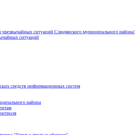
и чрезвычайных ситуаций Слюдянского муниципального района
вычайных ситуаций
еских средств информационных систем
ципального района
ентам
онтроля
лекс "Готов к труду и обороне"