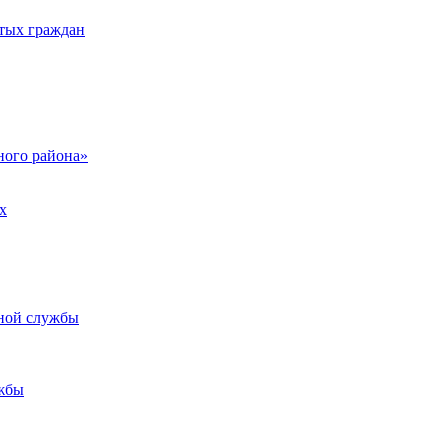
тых граждан
ого района»
х
ьной службы
жбы