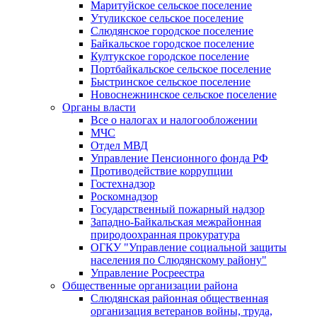
Маритуйское сельское поселение
Утуликское сельское поселение
Слюдянское городское поселение
Байкальское городское поселение
Култукское городское поселение
Портбайкальское сельское поселение
Быстринское сельское поселение
Новоснежнинское сельское поселение
Органы власти
Все о налогах и налогообложении
МЧС
Отдел МВД
Управление Пенсионного фонда РФ
Противодействие коррупции
Гостехнадзор
Роскомнадзор
Государственный пожарный надзор
Западно-Байкальская межрайонная
природоохранная прокуратура
ОГКУ "Управление социальной защиты
населения по Слюдянскому району"
Управление Росреестра
Общественные организации района
Слюдянская районная общественная
организация ветеранов войны, труда,