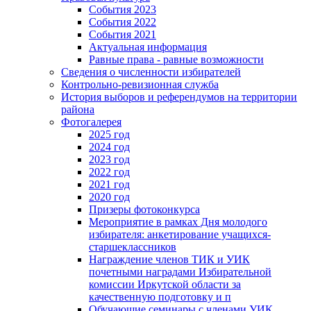
События 2023
События 2022
События 2021
Актуальная информация
Равные права - равные возможности
Сведения о численности избирателей
Контрольно-ревизионная служба
История выборов и референдумов на территории
района
Фотогалерея
2025 год
2024 год
2023 год
2022 год
2021 год
2020 год
Призеры фотоконкурса
Мероприятие в рамках Дня молодого
избирателя: анкетирование учащихся-
старшеклассников
Награждение членов ТИК и УИК
почетными наградами Избирательной
комиссии Иркутской области за
качественную подготовку и п
Обучающие семинары с членами УИК