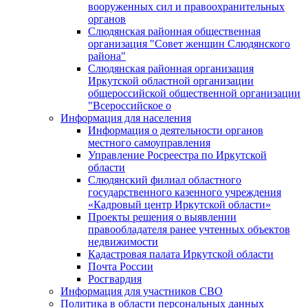
вооруженных сил и правоохранительных
органов
Слюдянская районная общественная
организация "Совет женщин Слюдянского
района"
Слюдянская районная организация
Иркутской областной организации
общероссийской общественной организации
"Всероссийское о
Информация для населения
Информация о деятельности органов
местного самоуправления
Управление Росреестра по Иркутской
области
Слюдянский филиал областного
государственного казенного учреждения
«Кадровый центр Иркутской области»
Проекты решения о выявлении
правообладателя ранее учтенных объектов
недвижимости
Кадастровая палата Иркутской области
Почта России
Росгвардия
Информация для участников СВО
Политика в области персональных данных