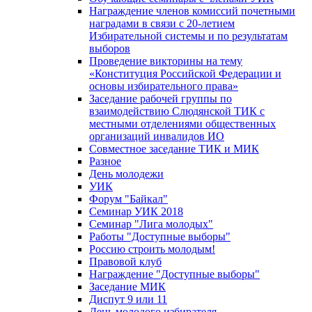
Награждение членов комиссий почетными
наградами в связи с 20-летием
Избирательной системы и по результатам
выборов
Проведение викторины на тему
«Конституция Российской Федерации и
основы избирательного права»
Заседание рабочей группы по
взаимодействию Слюдянской ТИК с
местными отделениями общественных
организаций инвалидов ИО
Совместное заседание ТИК и МИК
Разное
День молодежи
УИК
Форум "Байкал"
Семинар УИК 2018
Семинар "Лига молодых"
Работы "Доступные выборы"
Россию строить молодым!
Правовой клуб
Награждение "Доступные выборы"
Заседание МИК
Диспут 9 или 11
День молодого избирателя