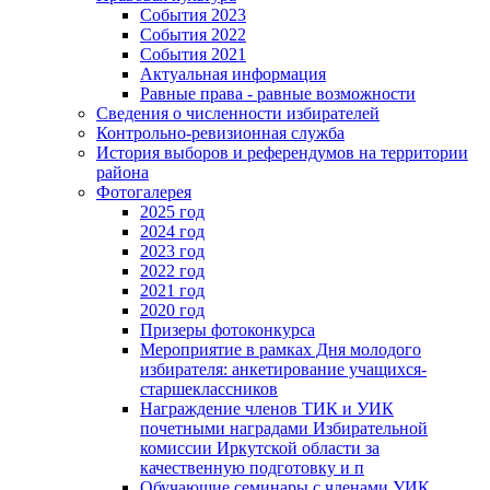
События 2023
События 2022
События 2021
Актуальная информация
Равные права - равные возможности
Сведения о численности избирателей
Контрольно-ревизионная служба
История выборов и референдумов на территории
района
Фотогалерея
2025 год
2024 год
2023 год
2022 год
2021 год
2020 год
Призеры фотоконкурса
Мероприятие в рамках Дня молодого
избирателя: анкетирование учащихся-
старшеклассников
Награждение членов ТИК и УИК
почетными наградами Избирательной
комиссии Иркутской области за
качественную подготовку и п
Обучающие семинары с членами УИК