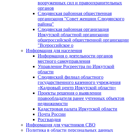
вооруженных сил и правоохранительных
органов
Слюдянская районная общественная
организация "Совет женщин Слюдянского
района"
Слюдянская районная организация
Иркутской областной организации
общероссийской общественной организации
"Всероссийское о
Информация для населения
Информация о деятельности органов
местного самоуправления
Управление Росреестра по Иркутской
области
Слюдянский филиал областного
государственного казенного учреждения
«Кадровый центр Иркутской области»
Проекты решения о выявлении
правообладателя ранее учтенных объектов
недвижимости
Кадастровая палата Иркутской области
Почта России
Росгвардия
Информация для участников СВО
Политика в области персональных данных