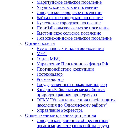
Маритуйское сельское поселение
Утуликское сельское поселение
Слюдянское городское поселение
Байкальское городское поселение
Култукское городское поселение
Портбайкальское сельское поселение
Быстринское сельское поселение
Новоснежнинское сельское поселение
Органы власти
Все о налогах и налогообложении
МЧС
Отдел МВД
Управление Пенсионного фонда РФ
Противодействие коррупции
Гостехнадзор
Роскомнадзор
Государственный пожарный надзор
Западно-Байкальская межрайонная
природоохранная прокуратура
ОГКУ "Управление социальной защиты
населения по Слюдянскому району"
Управление Росреестра
Общественные организации района
Слюдянская районная общественная
организация ветеранов войны, труда,