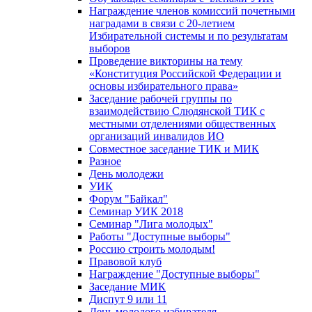
Награждение членов комиссий почетными
наградами в связи с 20-летием
Избирательной системы и по результатам
выборов
Проведение викторины на тему
«Конституция Российской Федерации и
основы избирательного права»
Заседание рабочей группы по
взаимодействию Слюдянской ТИК с
местными отделениями общественных
организаций инвалидов ИО
Совместное заседание ТИК и МИК
Разное
День молодежи
УИК
Форум "Байкал"
Семинар УИК 2018
Семинар "Лига молодых"
Работы "Доступные выборы"
Россию строить молодым!
Правовой клуб
Награждение "Доступные выборы"
Заседание МИК
Диспут 9 или 11
День молодого избирателя