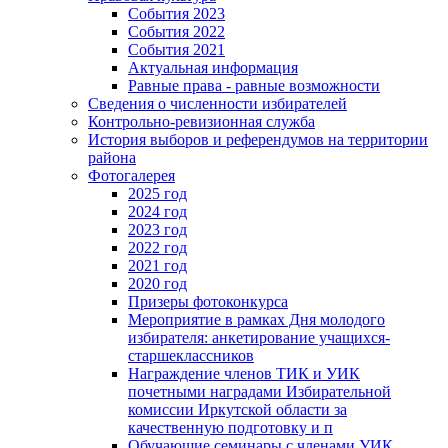
События 2023
События 2022
События 2021
Актуальная информация
Равные права - равные возможности
Сведения о численности избирателей
Контрольно-ревизионная служба
История выборов и референдумов на территории
района
Фотогалерея
2025 год
2024 год
2023 год
2022 год
2021 год
2020 год
Призеры фотоконкурса
Мероприятие в рамках Дня молодого
избирателя: анкетирование учащихся-
старшеклассников
Награждение членов ТИК и УИК
почетными наградами Избирательной
комиссии Иркутской области за
качественную подготовку и п
Обучающие семинары с членами УИК