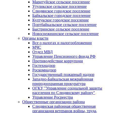
Маритуйское сельское поселение
Утуликское сельское поселение
Слюдянское городское поселение
Байкальское городское поселение
Култукское городское поселение
Портбайкальское сельское поселение
Быстринское сельское поселение
Новоснежнинское сельское поселение
Органы власти
Все о налогах и налогообложении
МЧС
Отдел МВД
Управление Пенсионного фонда РФ
Противодействие коррупции
Гостехнадзор
Роскомнадзор
Государственный пожарный надзор
Западно-Байкальская межрайонная
природоохранная прокуратура
ОГКУ "Управление социальной защиты
населения по Слюдянскому району"
Управление Росреестра
Общественные организации района
Слюдянская районная общественная
организация ветеранов войны, труда,