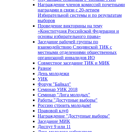
Награждение членов комиссий почетными
наградами в связи с 20-летием
Избирательной системы и по результатам
выборов
Проведение викторины на тему
«Конституция Российской Федерации и
основы избирательного права»
Заседание рабочей группы по
взаимодействию Слюдянской ТИК с
местными отделениями общественных
организаций инвалидов ИО
Совместное заседание ТИК и МИК
Разное
День молодежи
УИК
Форум "Байкал"
Семинар УИК 2018
Семинар "Лига молодых"
Работы "Доступные выборы"
Россию строить молодым!
Правовой клуб
Награждение "Доступные выборы"
Заседание МИК
Диспут 9 или 11
День молодого избирателя