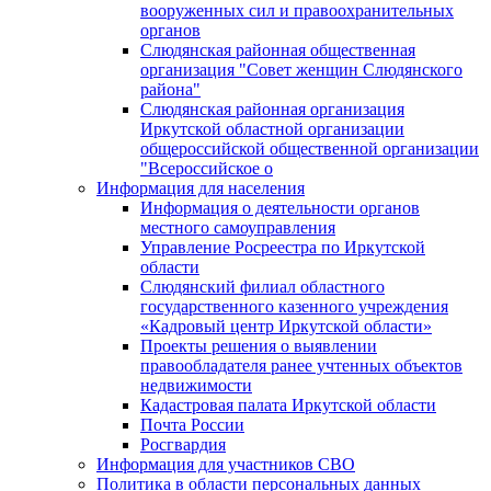
вооруженных сил и правоохранительных
органов
Слюдянская районная общественная
организация "Совет женщин Слюдянского
района"
Слюдянская районная организация
Иркутской областной организации
общероссийской общественной организации
"Всероссийское о
Информация для населения
Информация о деятельности органов
местного самоуправления
Управление Росреестра по Иркутской
области
Слюдянский филиал областного
государственного казенного учреждения
«Кадровый центр Иркутской области»
Проекты решения о выявлении
правообладателя ранее учтенных объектов
недвижимости
Кадастровая палата Иркутской области
Почта России
Росгвардия
Информация для участников СВО
Политика в области персональных данных