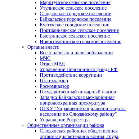
Маритуйское сельское поселение
Утуликское сельское поселение
Слюдянское городское поселение
Байкальское городское поселение
Култукское городское поселение
Портбайкальское сельское поселение
Быстринское сельское поселение
Новоснежнинское сельское поселение
Органы власти
Все о налогах и налогообложении
МЧС
Отдел МВД
Управление Пенсионного фонда РФ
Противодействие коррупции
Гостехнадзор
Роскомнадзор
Государственный пожарный надзор
Западно-Байкальская межрайонная
природоохранная прокуратура
ОГКУ "Управление социальной защиты
населения по Слюдянскому району"
Управление Росреестра
Общественные организации района
Слюдянская районная общественная
организация ветеранов войны, труда,