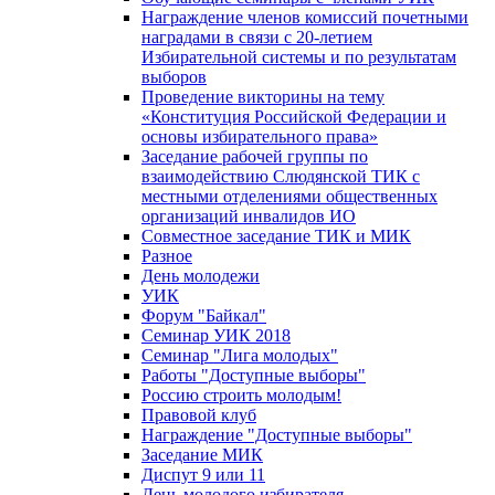
Награждение членов комиссий почетными
наградами в связи с 20-летием
Избирательной системы и по результатам
выборов
Проведение викторины на тему
«Конституция Российской Федерации и
основы избирательного права»
Заседание рабочей группы по
взаимодействию Слюдянской ТИК с
местными отделениями общественных
организаций инвалидов ИО
Совместное заседание ТИК и МИК
Разное
День молодежи
УИК
Форум "Байкал"
Семинар УИК 2018
Семинар "Лига молодых"
Работы "Доступные выборы"
Россию строить молодым!
Правовой клуб
Награждение "Доступные выборы"
Заседание МИК
Диспут 9 или 11
День молодого избирателя