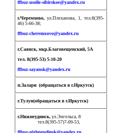
ffbuz-usolie-sibirskoe@yandex.ru
г.Черемхово,
ул.Плеханова, 1, тел.8(395-
46) 5-66-38
;
ffbuz-cheremxovo@yandex.ru
г.Саянск, мкр.Благовещенский, 5А
тел. 8(395-53) 5-10-20
ffbuz-sayansk@yandex.ru
п.Залари (обращаться в г.Иркутск)
г.Тулун(обращаться в г.Иркутск)
г.Нижнеудинск,
ул.Энгельса, 8
тел.8(395-57)7-09-53,
ffbuz-nizhneudinsk@yandex.ru,