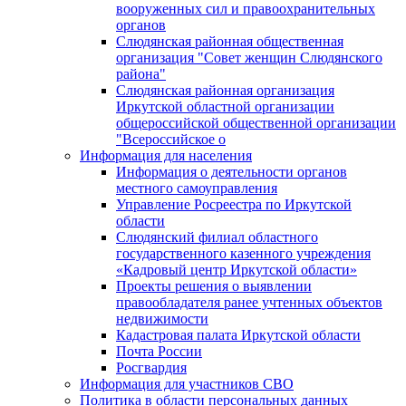
вооруженных сил и правоохранительных
органов
Слюдянская районная общественная
организация "Совет женщин Слюдянского
района"
Слюдянская районная организация
Иркутской областной организации
общероссийской общественной организации
"Всероссийское о
Информация для населения
Информация о деятельности органов
местного самоуправления
Управление Росреестра по Иркутской
области
Слюдянский филиал областного
государственного казенного учреждения
«Кадровый центр Иркутской области»
Проекты решения о выявлении
правообладателя ранее учтенных объектов
недвижимости
Кадастровая палата Иркутской области
Почта России
Росгвардия
Информация для участников СВО
Политика в области персональных данных