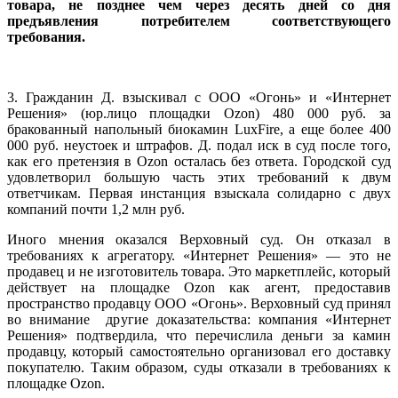
товара, не позднее чем через десять дней со дня
предъявления потребителем соответствующего
требования.
3. Гражданин Д. взыскивал с ООО «Огонь» и «Интернет
Решения» (юр.лицо площадки Ozon) 480 000 руб. за
бракованный напольный биокамин LuxFire, а еще более 400
000 руб. неустоек и штрафов. Д. подал иск в суд после того,
как его претензия в Ozon осталась без ответа. Городской суд
удовлетворил большую часть этих требований к двум
ответчикам. Первая инстанция взыскала солидарно с двух
компаний почти 1,2 млн руб.
Иного мнения оказался Верховный суд. Он отказал в
требованиях к агрегатору. «Интернет Решения» — это не
продавец и не изготовитель товара. Это маркетплейс, который
действует на площадке Ozon как агент, предоставив
пространство продавцу ООО «Огонь». Верховный суд принял
во внимание другие доказательства: компания «Интернет
Решения» подтвердила, что перечислила деньги за камин
продавцу, который самостоятельно организовал его доставку
покупателю. Таким образом, суды отказали в требованиях к
площадке Ozon.