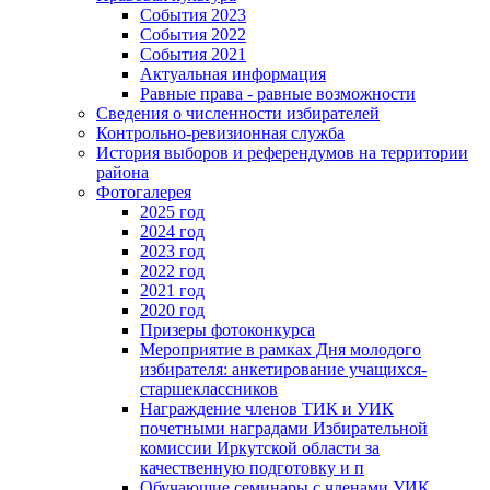
События 2023
События 2022
События 2021
Актуальная информация
Равные права - равные возможности
Сведения о численности избирателей
Контрольно-ревизионная служба
История выборов и референдумов на территории
района
Фотогалерея
2025 год
2024 год
2023 год
2022 год
2021 год
2020 год
Призеры фотоконкурса
Мероприятие в рамках Дня молодого
избирателя: анкетирование учащихся-
старшеклассников
Награждение членов ТИК и УИК
почетными наградами Избирательной
комиссии Иркутской области за
качественную подготовку и п
Обучающие семинары с членами УИК