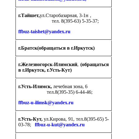
г.Тайшет,
ул.Старобазарная, 3-1н ,
тел. 8(395-63) 5-35-37;
ffbuz-taishet@yandex.ru
г.Братск(обращаться в г.Иркутск)
г.Железногорск-Илимский
,
(обращаться
в г.Иркутск, г.Усть-Кут)
г.Усть-Илимск,
лечебная зона, 6
тел.8(395-35) 6-44-46;
ffbuz-u-ilimsk@yandex.ru
г.Усть-Кут,
ул.Кирова, 91, тел.8(395-65) 5-
03-78;
ffbuz-u-kut@yandex.ru