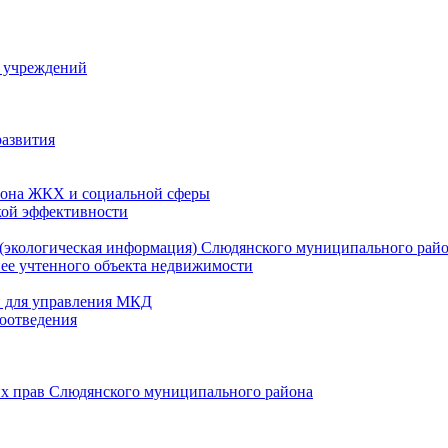
й учреждений
развития
зона ЖКХ и социальной сферы
кой эффективности
(экологическая информация) Слюдянского муниципального рай
нее учтенного объекта недвижимости
и для управления МКД
оотведения
их прав Слюдянского муниципального района