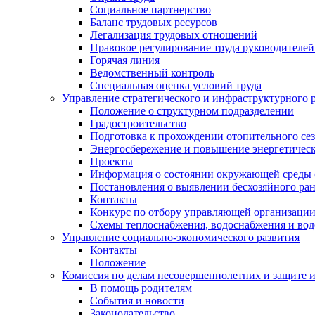
Социальное партнерство
Баланс трудовых ресурсов
Легализация трудовых отношений
Правовое регулирование труда руководителе
Горячая линия
Ведомственный контроль
Специальная оценка условий труда
Управление стратегического и инфраструктурного 
Положение о структурном подразделении
Градостроительство
Подготовка к прохождении отопительного се
Энергосбережение и повышение энергетичес
Проекты
Информация о состоянии окружающей среды 
Постановления о выявлении бесхозяйного ра
Контакты
Конкурс по отбору управляющей организаци
Схемы теплоснабжения, водоснабжения и вод
Управление социально-экономического развития
Контакты
Положение
Комиссия по делам несовершеннолетних и защите 
В помощь родителям
События и новости
Законодательство