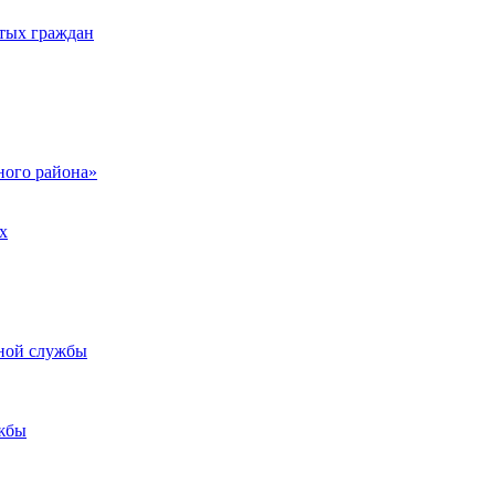
тых граждан
ого района»
х
ьной службы
жбы