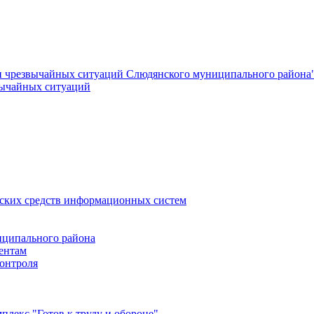
и чрезвычайных ситуаций Слюдянского муниципального района
вычайных ситуаций
еских средств информационных систем
ципального района
ентам
онтроля
лекс "Готов к труду и обороне"