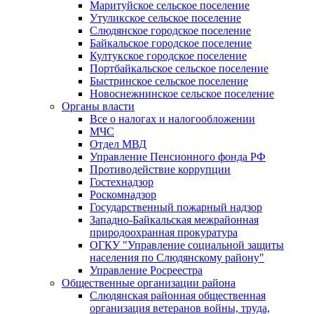
Маритуйское сельское поселение
Утуликское сельское поселение
Слюдянское городское поселение
Байкальское городское поселение
Култукское городское поселение
Портбайкальское сельское поселение
Быстринское сельское поселение
Новоснежнинское сельское поселение
Органы власти
Все о налогах и налогообложении
МЧС
Отдел МВД
Управление Пенсионного фонда РФ
Противодействие коррупции
Гостехнадзор
Роскомнадзор
Государственный пожарный надзор
Западно-Байкальская межрайонная
природоохранная прокуратура
ОГКУ "Управление социальной защиты
населения по Слюдянскому району"
Управление Росреестра
Общественные организации района
Слюдянская районная общественная
организация ветеранов войны, труда,