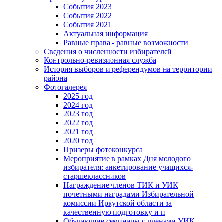
События 2023
События 2022
События 2021
Актуальная информация
Равные права - равные возможности
Сведения о численности избирателей
Контрольно-ревизионная служба
История выборов и референдумов на территории
района
Фотогалерея
2025 год
2024 год
2023 год
2022 год
2021 год
2020 год
Призеры фотоконкурса
Мероприятие в рамках Дня молодого
избирателя: анкетирование учащихся-
старшеклассников
Награждение членов ТИК и УИК
почетными наградами Избирательной
комиссии Иркутской области за
качественную подготовку и п
Обучающие семинары с членами УИК