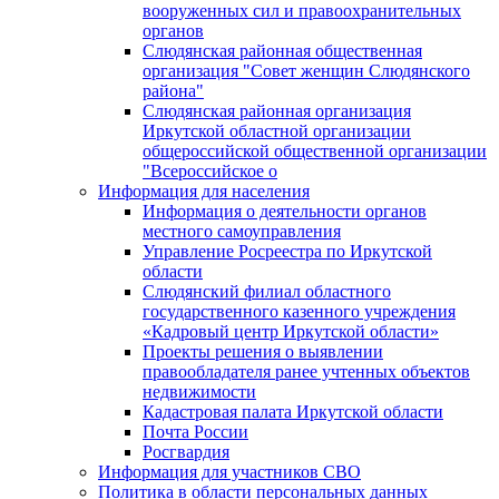
вооруженных сил и правоохранительных
органов
Слюдянская районная общественная
организация "Совет женщин Слюдянского
района"
Слюдянская районная организация
Иркутской областной организации
общероссийской общественной организации
"Всероссийское о
Информация для населения
Информация о деятельности органов
местного самоуправления
Управление Росреестра по Иркутской
области
Слюдянский филиал областного
государственного казенного учреждения
«Кадровый центр Иркутской области»
Проекты решения о выявлении
правообладателя ранее учтенных объектов
недвижимости
Кадастровая палата Иркутской области
Почта России
Росгвардия
Информация для участников СВО
Политика в области персональных данных