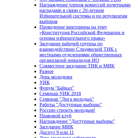
Награждение членов комиссий почетными
наградами в связи с 20-летием
Избирательной системы и по результатам
выборов
Проведение викторины на тему
«Конституция Российской Федерации и
основы избирательного права»
Заседание рабочей группы по
взаимодействию Слюдянской ТИК с
местными отделениями общественных
организаций инвалидов ИО
Совместное заседание ТИК и МИК
Разное
День молодежи
УИК
Форум "Байкал"
Семинар УИК 2018
Семинар "Лига молодых"
Работы "Доступные выборы"
Россию строить молодым!
Правовой клуб
Награждение "Доступные выборы"
Заседание МИК
Диспут 9 или 11
День молодого избирателя