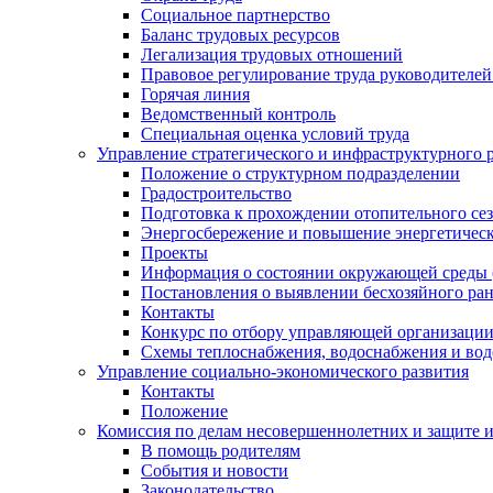
Социальное партнерство
Баланс трудовых ресурсов
Легализация трудовых отношений
Правовое регулирование труда руководителе
Горячая линия
Ведомственный контроль
Специальная оценка условий труда
Управление стратегического и инфраструктурного 
Положение о структурном подразделении
Градостроительство
Подготовка к прохождении отопительного се
Энергосбережение и повышение энергетичес
Проекты
Информация о состоянии окружающей среды 
Постановления о выявлении бесхозяйного ра
Контакты
Конкурс по отбору управляющей организаци
Схемы теплоснабжения, водоснабжения и вод
Управление социально-экономического развития
Контакты
Положение
Комиссия по делам несовершеннолетних и защите 
В помощь родителям
События и новости
Законодательство