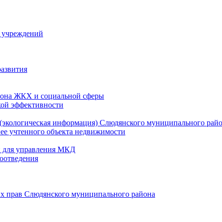
й учреждений
развития
зона ЖКХ и социальной сферы
кой эффективности
(экологическая информация) Слюдянского муниципального рай
нее учтенного объекта недвижимости
и для управления МКД
оотведения
их прав Слюдянского муниципального района