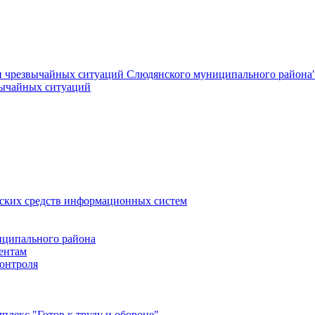
и чрезвычайных ситуаций Слюдянского муниципального района
вычайных ситуаций
еских средств информационных систем
ципального района
ентам
онтроля
лекс "Готов к труду и обороне"