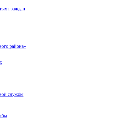
тых граждан
ого района»
х
ьной службы
жбы