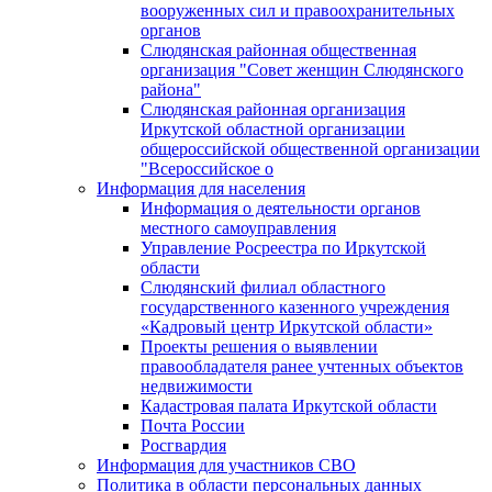
вооруженных сил и правоохранительных
органов
Слюдянская районная общественная
организация "Совет женщин Слюдянского
района"
Слюдянская районная организация
Иркутской областной организации
общероссийской общественной организации
"Всероссийское о
Информация для населения
Информация о деятельности органов
местного самоуправления
Управление Росреестра по Иркутской
области
Слюдянский филиал областного
государственного казенного учреждения
«Кадровый центр Иркутской области»
Проекты решения о выявлении
правообладателя ранее учтенных объектов
недвижимости
Кадастровая палата Иркутской области
Почта России
Росгвардия
Информация для участников СВО
Политика в области персональных данных