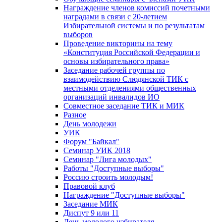
Награждение членов комиссий почетными
наградами в связи с 20-летием
Избирательной системы и по результатам
выборов
Проведение викторины на тему
«Конституция Российской Федерации и
основы избирательного права»
Заседание рабочей группы по
взаимодействию Слюдянской ТИК с
местными отделениями общественных
организаций инвалидов ИО
Совместное заседание ТИК и МИК
Разное
День молодежи
УИК
Форум "Байкал"
Семинар УИК 2018
Семинар "Лига молодых"
Работы "Доступные выборы"
Россию строить молодым!
Правовой клуб
Награждение "Доступные выборы"
Заседание МИК
Диспут 9 или 11
День молодого избирателя