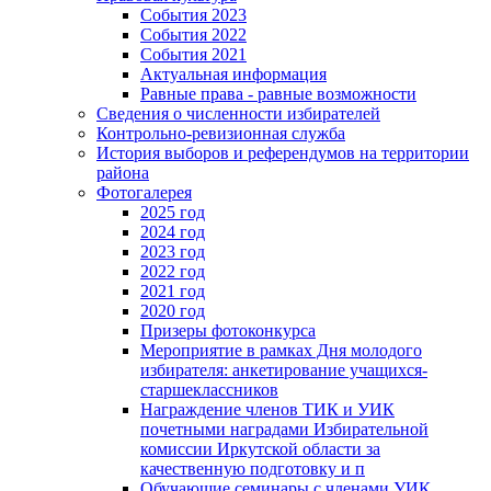
События 2023
События 2022
События 2021
Актуальная информация
Равные права - равные возможности
Сведения о численности избирателей
Контрольно-ревизионная служба
История выборов и референдумов на территории
района
Фотогалерея
2025 год
2024 год
2023 год
2022 год
2021 год
2020 год
Призеры фотоконкурса
Мероприятие в рамках Дня молодого
избирателя: анкетирование учащихся-
старшеклассников
Награждение членов ТИК и УИК
почетными наградами Избирательной
комиссии Иркутской области за
качественную подготовку и п
Обучающие семинары с членами УИК