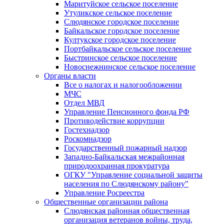
Маритуйское сельское поселение
Утуликское сельское поселение
Слюдянское городское поселение
Байкальское городское поселение
Култукское городское поселение
Портбайкальское сельское поселение
Быстринское сельское поселение
Новоснежнинское сельское поселение
Органы власти
Все о налогах и налогообложении
МЧС
Отдел МВД
Управление Пенсионного фонда РФ
Противодействие коррупции
Гостехнадзор
Роскомнадзор
Государственный пожарный надзор
Западно-Байкальская межрайонная
природоохранная прокуратура
ОГКУ "Управление социальной защиты
населения по Слюдянскому району"
Управление Росреестра
Общественные организации района
Слюдянская районная общественная
организация ветеранов войны, труда,