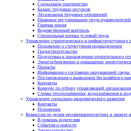
Социальное партнерство
Баланс трудовых ресурсов
Легализация трудовых отношений
Правовое регулирование труда руководителе
Горячая линия
Ведомственный контроль
Специальная оценка условий труда
Управление стратегического и инфраструктурного 
Положение о структурном подразделении
Градостроительство
Подготовка к прохождении отопительного се
Энергосбережение и повышение энергетичес
Проекты
Информация о состоянии окружающей среды 
Постановления о выявлении бесхозяйного ра
Контакты
Конкурс по отбору управляющей организаци
Схемы теплоснабжения, водоснабжения и вод
Управление социально-экономического развития
Контакты
Положение
Комиссия по делам несовершеннолетних и защите 
В помощь родителям
События и новости
Законодательство