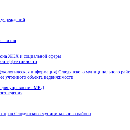
й учреждений
развития
зона ЖКХ и социальной сферы
кой эффективности
(экологическая информация) Слюдянского муниципального рай
нее учтенного объекта недвижимости
и для управления МКД
оотведения
их прав Слюдянского муниципального района