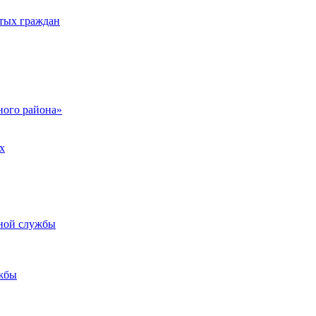
тых граждан
ого района»
х
ьной службы
жбы