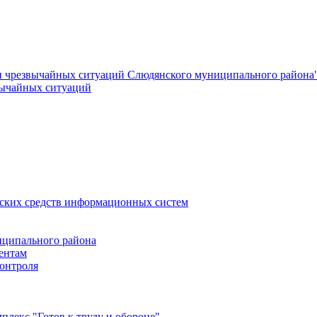
и чрезвычайных ситуаций Слюдянского муниципального района
вычайных ситуаций
еских средств информационных систем
ципального района
ентам
онтроля
лекс "Готов к труду и обороне"