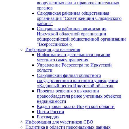
вооруженных сил и правоохранительных
органов
Слюдянская районная общественная
организация "Совет женщин Слюдянского
района"
Слюдянская районная организация
Иркутской областной организации
общероссийской общественной организации
"Всероссийское о
Информация для населения
Информация о деятельности органов
местного самоуправления
Управление Росреестра по Иркутской
области
Слюдянский филиал областного
государственного казенного учреждения
«Кадровый центр Иркутской области»
Проекты решения о выявлении
правообладателя ранее учтенных объектов
недвижимости
Кадастровая палата Иркутской области
Почта России
Росгвардия
Информация для участников СВО
Политика в области персональных данных