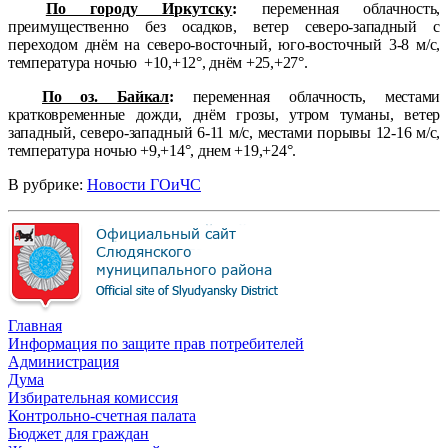
По городу Иркутску
:
переменная облачность,
преимущественно без осадков, ветер северо-западный с
переходом днём на северо-восточный, юго-восточный 3-8 м/с,
температура ночью
+10,+12°, днём +25,+27°.
По оз. Байкал
:
переменная облачность, местами
кратковременные дожди, днём грозы, утром туманы, ветер
западный, северо-западный 6-11 м/с, местами порывы 12-16 м/с,
температура ночью +9,+14°, днем +19,+24°.
В рубрике:
Новости ГОиЧС
Главная
Информация по защите прав потребителей
Администрация
Дума
Избирательная комиссия
Контрольно-счетная палата
Бюджет для граждан