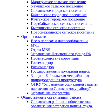
Маритуйское сельское поселение
Утуликское сельское поселение
Слюдянское городское поселение
Байкальское городское поселение
Култукское городское поселение
Портбайкальское сельское поселение
Быстринское сельское поселение
Новоснежнинское сельское поселение
Органы власти
Все о налогах и налогообложении
МЧС
Отдел МВД
Управление Пенсионного фонда РФ
Противодействие коррупции
Гостехнадзор
Роскомнадзор
Государственный пожарный надзор
Западно-Байкальская межрайонная
природоохранная прокуратура
ОГКУ "Управление социальной защиты
населения по Слюдянскому району"
Управление Росреестра
Общественные организации района
Слюдянская районная общественная
организация ветеранов войны, труда,