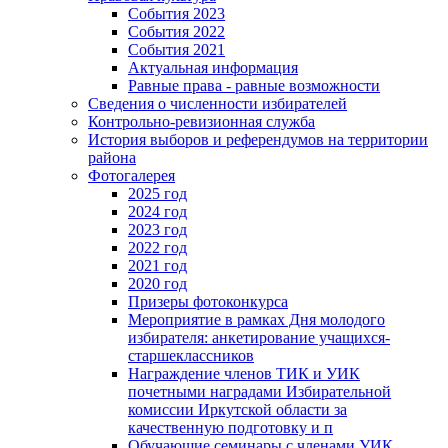
События 2023
События 2022
События 2021
Актуальная информация
Равные права - равные возможности
Сведения о численности избирателей
Контрольно-ревизионная служба
История выборов и референдумов на территории
района
Фотогалерея
2025 год
2024 год
2023 год
2022 год
2021 год
2020 год
Призеры фотоконкурса
Мероприятие в рамках Дня молодого
избирателя: анкетирование учащихся-
старшеклассников
Награждение членов ТИК и УИК
почетными наградами Избирательной
комиссии Иркутской области за
качественную подготовку и п
Обучающие семинары с членами УИК