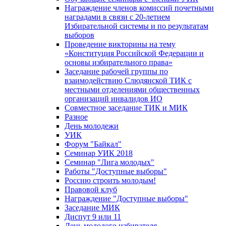
Награждение членов комиссий почетными
наградами в связи с 20-летием
Избирательной системы и по результатам
выборов
Проведение викторины на тему
«Конституция Российской Федерации и
основы избирательного права»
Заседание рабочей группы по
взаимодействию Слюдянской ТИК с
местными отделениями общественных
организаций инвалидов ИО
Совместное заседание ТИК и МИК
Разное
День молодежи
УИК
Форум "Байкал"
Семинар УИК 2018
Семинар "Лига молодых"
Работы "Доступные выборы"
Россию строить молодым!
Правовой клуб
Награждение "Доступные выборы"
Заседание МИК
Диспут 9 или 11
День молодого избирателя