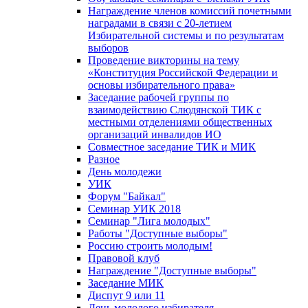
Награждение членов комиссий почетными
наградами в связи с 20-летием
Избирательной системы и по результатам
выборов
Проведение викторины на тему
«Конституция Российской Федерации и
основы избирательного права»
Заседание рабочей группы по
взаимодействию Слюдянской ТИК с
местными отделениями общественных
организаций инвалидов ИО
Совместное заседание ТИК и МИК
Разное
День молодежи
УИК
Форум "Байкал"
Семинар УИК 2018
Семинар "Лига молодых"
Работы "Доступные выборы"
Россию строить молодым!
Правовой клуб
Награждение "Доступные выборы"
Заседание МИК
Диспут 9 или 11
День молодого избирателя