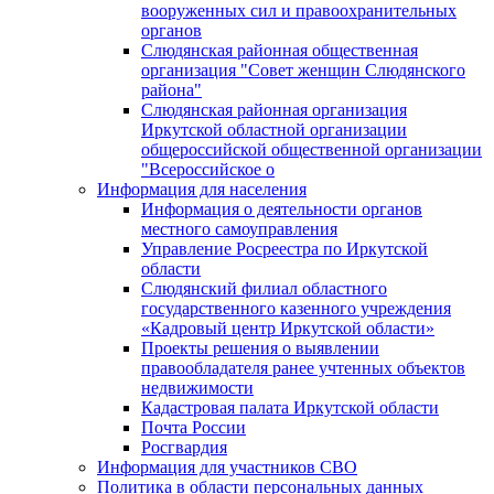
вооруженных сил и правоохранительных
органов
Слюдянская районная общественная
организация "Совет женщин Слюдянского
района"
Слюдянская районная организация
Иркутской областной организации
общероссийской общественной организации
"Всероссийское о
Информация для населения
Информация о деятельности органов
местного самоуправления
Управление Росреестра по Иркутской
области
Слюдянский филиал областного
государственного казенного учреждения
«Кадровый центр Иркутской области»
Проекты решения о выявлении
правообладателя ранее учтенных объектов
недвижимости
Кадастровая палата Иркутской области
Почта России
Росгвардия
Информация для участников СВО
Политика в области персональных данных