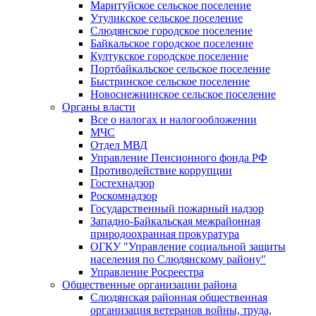
Маритуйское сельское поселение
Утуликское сельское поселение
Слюдянское городское поселение
Байкальское городское поселение
Култукское городское поселение
Портбайкальское сельское поселение
Быстринское сельское поселение
Новоснежнинское сельское поселение
Органы власти
Все о налогах и налогообложении
МЧС
Отдел МВД
Управление Пенсионного фонда РФ
Противодействие коррупции
Гостехнадзор
Роскомнадзор
Государственный пожарный надзор
Западно-Байкальская межрайонная
природоохранная прокуратура
ОГКУ "Управление социальной защиты
населения по Слюдянскому району"
Управление Росреестра
Общественные организации района
Слюдянская районная общественная
организация ветеранов войны, труда,