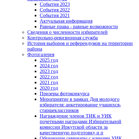
События 2023
События 2022
События 2021
Актуальная информация
Равные права - равные возможности
Сведения о численности избирателей
Контрольно-ревизионная служба
История выборов и референдумов на территории
района
Фотогалерея
2025 год
2024 год
2023 год
2022 год
2021 год
2020 год
Призеры фотоконкурса
Мероприятие в рамках Дня молодого
избирателя: анкетирование учащихся-
старшеклассников
Награждение членов ТИК и УИК
почетными наградами Избирательной
комиссии Иркутской области за
качественную подготовку и п
Обучающие семинары с членами УИК