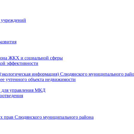
й учреждений
развития
зона ЖКХ и социальной сферы
кой эффективности
(экологическая информация) Слюдянского муниципального рай
нее учтенного объекта недвижимости
и для управления МКД
оотведения
их прав Слюдянского муниципального района