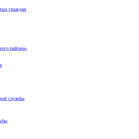
тых граждан
ого района»
х
ьной службы
жбы