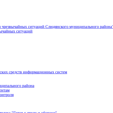
и чрезвычайных ситуаций Слюдянского муниципального района
вычайных ситуаций
еских средств информационных систем
ципального района
ентам
онтроля
лекс "Готов к труду и обороне"