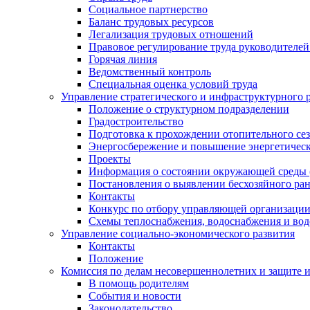
Социальное партнерство
Баланс трудовых ресурсов
Легализация трудовых отношений
Правовое регулирование труда руководителе
Горячая линия
Ведомственный контроль
Специальная оценка условий труда
Управление стратегического и инфраструктурного 
Положение о структурном подразделении
Градостроительство
Подготовка к прохождении отопительного се
Энергосбережение и повышение энергетичес
Проекты
Информация о состоянии окружающей среды 
Постановления о выявлении бесхозяйного ра
Контакты
Конкурс по отбору управляющей организаци
Схемы теплоснабжения, водоснабжения и вод
Управление социально-экономического развития
Контакты
Положение
Комиссия по делам несовершеннолетних и защите 
В помощь родителям
События и новости
Законодательство