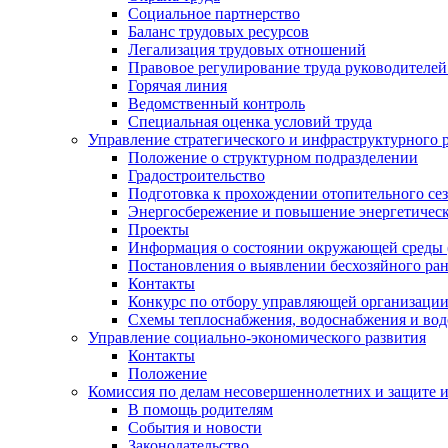
Социальное партнерство
Баланс трудовых ресурсов
Легализация трудовых отношений
Правовое регулирование труда руководителе
Горячая линия
Ведомственный контроль
Специальная оценка условий труда
Управление стратегического и инфраструктурного 
Положение о структурном подразделении
Градостроительство
Подготовка к прохождении отопительного се
Энергосбережение и повышение энергетичес
Проекты
Информация о состоянии окружающей среды 
Постановления о выявлении бесхозяйного ра
Контакты
Конкурс по отбору управляющей организаци
Схемы теплоснабжения, водоснабжения и вод
Управление социально-экономического развития
Контакты
Положение
Комиссия по делам несовершеннолетних и защите 
В помощь родителям
События и новости
Законодательство