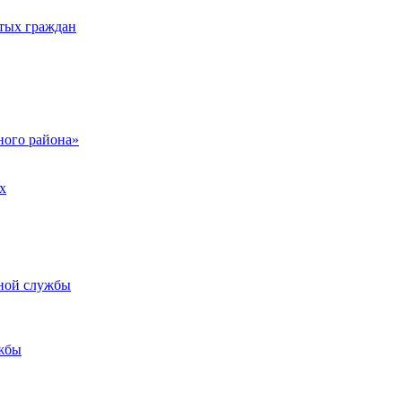
тых граждан
ого района»
х
ьной службы
жбы