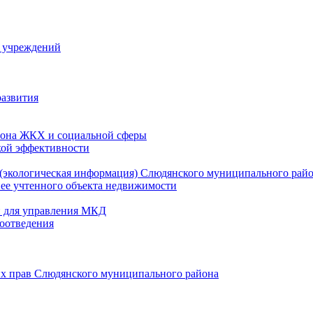
й учреждений
развития
зона ЖКХ и социальной сферы
кой эффективности
(экологическая информация) Слюдянского муниципального рай
нее учтенного объекта недвижимости
и для управления МКД
оотведения
их прав Слюдянского муниципального района