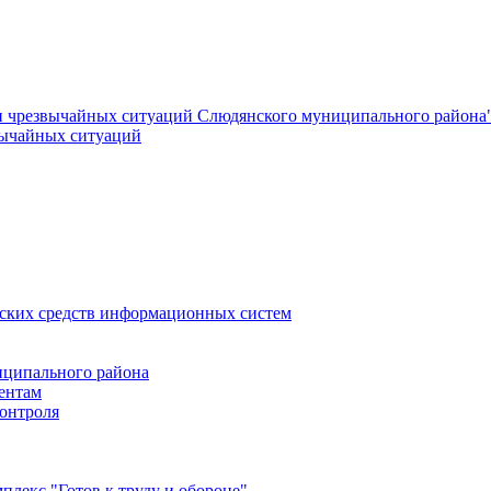
и чрезвычайных ситуаций Слюдянского муниципального района
вычайных ситуаций
еских средств информационных систем
ципального района
ентам
онтроля
лекс "Готов к труду и обороне"