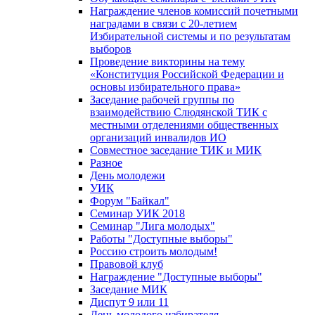
Награждение членов комиссий почетными
наградами в связи с 20-летием
Избирательной системы и по результатам
выборов
Проведение викторины на тему
«Конституция Российской Федерации и
основы избирательного права»
Заседание рабочей группы по
взаимодействию Слюдянской ТИК с
местными отделениями общественных
организаций инвалидов ИО
Совместное заседание ТИК и МИК
Разное
День молодежи
УИК
Форум "Байкал"
Семинар УИК 2018
Семинар "Лига молодых"
Работы "Доступные выборы"
Россию строить молодым!
Правовой клуб
Награждение "Доступные выборы"
Заседание МИК
Диспут 9 или 11
День молодого избирателя