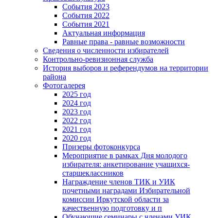
События 2023
События 2022
События 2021
Актуальная информация
Равные права - равные возможности
Сведения о численности избирателей
Контрольно-ревизионная служба
История выборов и референдумов на территории
района
Фотогалерея
2025 год
2024 год
2023 год
2022 год
2021 год
2020 год
Призеры фотоконкурса
Мероприятие в рамках Дня молодого
избирателя: анкетирование учащихся-
старшеклассников
Награждение членов ТИК и УИК
почетными наградами Избирательной
комиссии Иркутской области за
качественную подготовку и п
Обучающие семинары с членами УИК