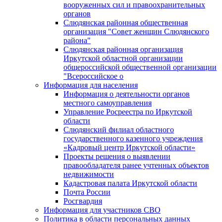
вооруженных сил и правоохранительных
органов
Слюдянская районная общественная
организация "Совет женщин Слюдянского
района"
Слюдянская районная организация
Иркутской областной организации
общероссийской общественной организации
"Всероссийское о
Информация для населения
Информация о деятельности органов
местного самоуправления
Управление Росреестра по Иркутской
области
Слюдянский филиал областного
государственного казенного учреждения
«Кадровый центр Иркутской области»
Проекты решения о выявлении
правообладателя ранее учтенных объектов
недвижимости
Кадастровая палата Иркутской области
Почта России
Росгвардия
Информация для участников СВО
Политика в области персональных данных