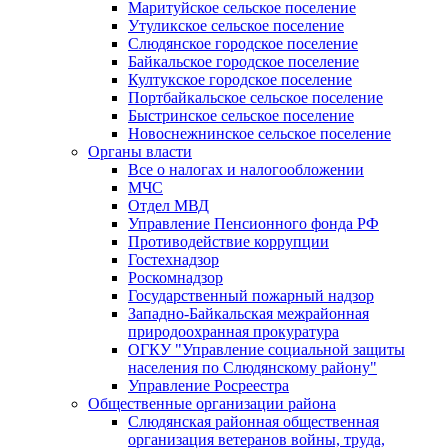
Маритуйское сельское поселение
Утуликское сельское поселение
Слюдянское городское поселение
Байкальское городское поселение
Култукское городское поселение
Портбайкальское сельское поселение
Быстринское сельское поселение
Новоснежнинское сельское поселение
Органы власти
Все о налогах и налогообложении
МЧС
Отдел МВД
Управление Пенсионного фонда РФ
Противодействие коррупции
Гостехнадзор
Роскомнадзор
Государственный пожарный надзор
Западно-Байкальская межрайонная
природоохранная прокуратура
ОГКУ "Управление социальной защиты
населения по Слюдянскому району"
Управление Росреестра
Общественные организации района
Слюдянская районная общественная
организация ветеранов войны, труда,