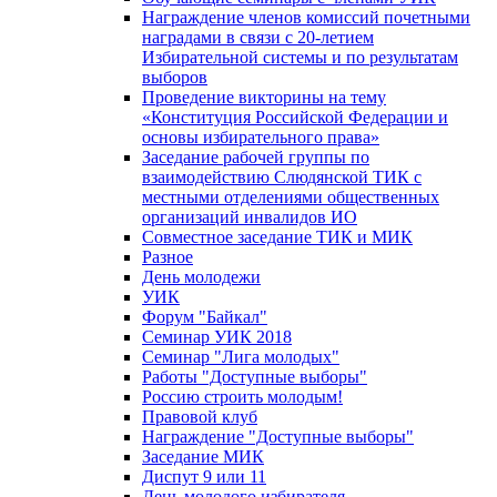
Награждение членов комиссий почетными
наградами в связи с 20-летием
Избирательной системы и по результатам
выборов
Проведение викторины на тему
«Конституция Российской Федерации и
основы избирательного права»
Заседание рабочей группы по
взаимодействию Слюдянской ТИК с
местными отделениями общественных
организаций инвалидов ИО
Совместное заседание ТИК и МИК
Разное
День молодежи
УИК
Форум "Байкал"
Семинар УИК 2018
Семинар "Лига молодых"
Работы "Доступные выборы"
Россию строить молодым!
Правовой клуб
Награждение "Доступные выборы"
Заседание МИК
Диспут 9 или 11
День молодого избирателя