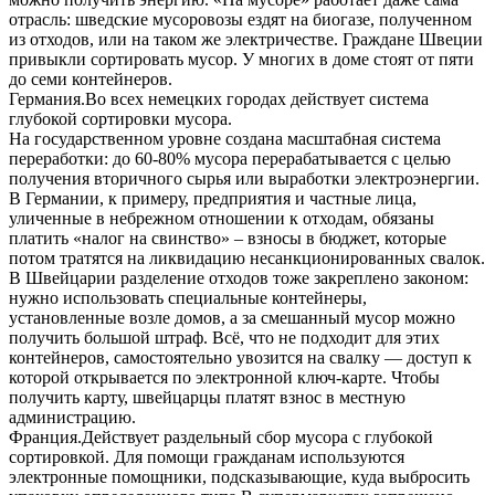
отрасль: шведские мусоровозы ездят на биогазе, полученном
из отходов, или на таком же электричестве. Граждане Швеции
привыкли сортировать мусор. У многих в доме стоят от пяти
до семи контейнеров.
Германия.Во всех немецких городах действует система
глубокой сортировки мусора.
На государственном уровне создана масштабная система
переработки: до 60-80% мусора перерабатывается с целью
получения вторичного сырья или выработки электроэнергии.
В Германии, к примеру, предприятия и частные лица,
уличенные в небрежном отношении к отходам, обязаны
платить «налог на свинство» – взносы в бюджет, которые
потом тратятся на ликвидацию несанкционированных свалок.
В Швейцарии разделение отходов тоже закреплено законом:
нужно использовать специальные контейнеры,
установленные возле домов, а за смешанный мусор можно
получить большой штраф. Всё, что не подходит для этих
контейнеров, самостоятельно увозится на свалку — доступ к
которой открывается по электронной ключ-карте. Чтобы
получить карту, швейцарцы платят взнос в местную
администрацию.
Франция.Действует раздельный сбор мусора с глубокой
сортировкой. Для помощи гражданам используются
электронные помощники, подсказывающие, куда выбросить