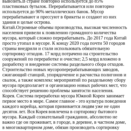
вывозить.В стране повторно используется до 85%
пластиковых бутылок. Перерабатывается или повторно
используется до 90% металлических банок. Мусор
перерабатывают и прессуют в брикеты и создают из них
здания и целые острова.
Китай.Огромные объемы производства, высокая численность
населения привели к появлению громадного количества
мусора, который сложно перерабатывать. До 2017 года Китай
просто утопал в мусоре. К концу 2020 года почти 50 городов
страны внедрили и стали использовать обязательную
сортировку отходов. 17 млрд потрачено на строительство
сооружений по переработке и очистке; 2,5 млрд вложено в
разработку и внедрение системы раздельного сбора отходов.
Строительство новых мусороперерабатывающих заводов,
сжигающий станций, упорядочение и расчистка полигонов и
свалок, а также комплекс мероприятий по раздельному сбору
мусора предполагает и организацию новых рабочих мест, что
способствует решению проблемы занятости населения.
Корея. Система переработки мусора Южной Кореи занимает
первое место в мире. Самое главное - это культура поведения
каждого корейца, которая прививается людям уже не один
десяток лет. Вся Корея вовлечена в сортировку бытового
мусора. Каждый сознательный гражданин, абсолютно не
важно где он проживает, в городе, в деревне, в частном доме,
в многоквартирном доме, обязан производить сортировку