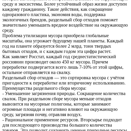
среду и экосистемы. Более устойчивый образ жизни доступен
каждому гражданину. Такие действия, как сокращение
одноразового пластика, экономия воды, поддержка
экологичных брендов, раздельный сбор отходов поможет
значительно уменьшить вредное воздействие на окружающую
среду.
Проблема утилизации мусора приобрела глобальные
масштабы, она угрожает будущему нашей планеты. Каждый
год на планете образуется более 2 млрд. тонн твердых
бытовых отходов, и с каждым годом эта цифра растет.
Как заявляет Росстат, каждый год среднестатистический
россиянин производит около 450 кг мусора. Причем
переработке подвергается всего лишь 7-10% от этой цифры,
остальное отправляется на свалку.
Раздельный сбор отходов — это сортировка мусора с учётом
пригодности к переработке или вторичному использованию.
Преимущества раздельного сбора мусора:
- Уменьшение загрязнения природы. Сокращение количества
свалок. При раздельном сборе мусора меньше отходов
вывозится на мусорные полигоны, которые занимают
огромные площади и негативно влияют на окружающую
среду, загрязняя почву, отравляя воздух.
- Рациональное применение ресурсов. Вторсырье подходит
для последующего производства большого количества
товаров. Это позволит сохранить ценные природные ресурсы.