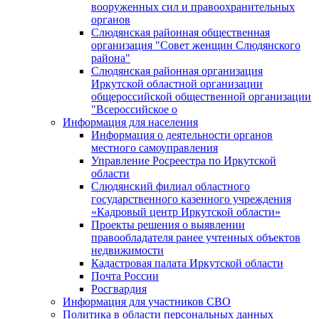
вооруженных сил и правоохранительных
органов
Слюдянская районная общественная
организация "Совет женщин Слюдянского
района"
Слюдянская районная организация
Иркутской областной организации
общероссийской общественной организации
"Всероссийское о
Информация для населения
Информация о деятельности органов
местного самоуправления
Управление Росреестра по Иркутской
области
Слюдянский филиал областного
государственного казенного учреждения
«Кадровый центр Иркутской области»
Проекты решения о выявлении
правообладателя ранее учтенных объектов
недвижимости
Кадастровая палата Иркутской области
Почта России
Росгвардия
Информация для участников СВО
Политика в области персональных данных