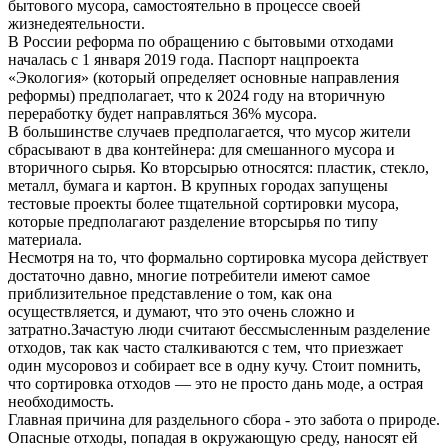
бытового мусора, самостоятельно в процессе своей
жизнедеятельности.
В России реформа по обращению с бытовыми отходами
началась с 1 января 2019 года. Паспорт нацпроекта
«Экология» (который определяет основные направления
реформы) предполагает, что к 2024 году на вторичную
переработку будет направляться 36% мусора.
В большинстве случаев предполагается, что мусор жители
сбрасывают в два контейнера: для смешанного мусора и
вторичного сырья. Ко вторсырью относятся: пластик, стекло,
металл, бумага и картон. В крупных городах запущены
тестовые проекты более тщательной сортировки мусора,
которые предполагают разделение вторсырья по типу
материала.
Несмотря на то, что формально сортировка мусора действует
достаточно давно, многие потребители имеют самое
приблизительное представление о том, как она
осуществляется, и думают, что это очень сложно и
затратно.Зачастую люди считают бессмысленным разделение
отходов, так как часто сталкиваются с тем, что приезжает
один мусоровоз и собирает все в одну кучу. Стоит помнить,
что сортировка отходов — это не просто дань моде, а острая
необходимость.
Главная причина для раздельного сбора - это забота о природе.
Опасные отходы, попадая в окружающую среду, наносят ей