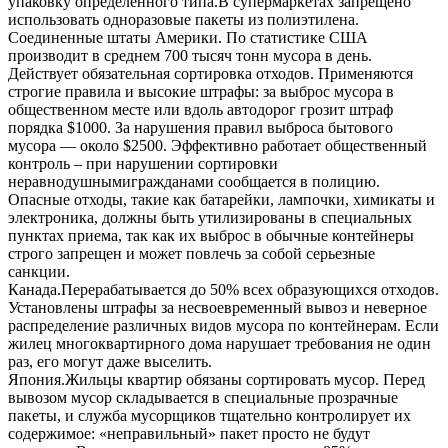
упаковку определенного типа.В супермаркетах запрещено
использовать одноразовые пакеты из полиэтилена.
Соединенные штаты Америки. По статистике США
производит в среднем 700 тысяч тонн мусора в день.
Действует обязательная сортировка отходов. Применяются
строгие правила и высокие штрафы: за выброс мусора в
общественном месте или вдоль автодорог грозит штраф
порядка $1000. За нарушения правил выброса бытового
мусора — около $2500. Эффективно работает общественный
контроль – при нарушении сортировки
неравнодушнымигражданами сообщается в полицию.
Опасные отходы, такие как батарейки, лампочки, химикаты и
электроника, должны быть утилизированы в специальных
пунктах приема, так как их выброс в обычные контейнеры
строго запрещен и может повлечь за собой серьезные
санкции.
Канада.Перерабатывается до 50% всех образующихся отходов.
Установлены штрафы за несвоевременный вывоз и неверное
распределение различных видов мусора по контейнерам. Если
жилец многоквартирного дома нарушает требования не один
раз, его могут даже выселить.
Япония.Жильцы квартир обязаны сортировать мусор. Перед
вывозом мусор складывается в специальные прозрачные
пакеты, и служба мусорщиков тщательно контролирует их
содержимое: «неправильный» пакет просто не будут