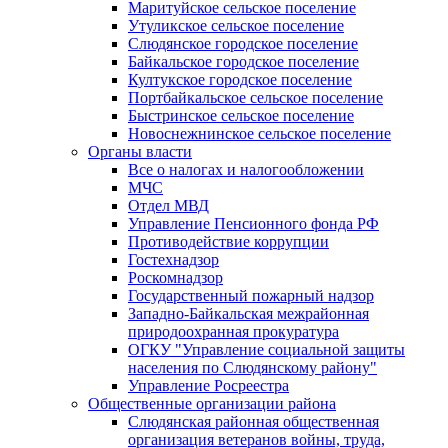
Маритуйское сельское поселение
Утуликское сельское поселение
Слюдянское городское поселение
Байкальское городское поселение
Култукское городское поселение
Портбайкальское сельское поселение
Быстринское сельское поселение
Новоснежнинское сельское поселение
Органы власти
Все о налогах и налогообложении
МЧС
Отдел МВД
Управление Пенсионного фонда РФ
Противодействие коррупции
Гостехнадзор
Роскомнадзор
Государственный пожарный надзор
Западно-Байкальская межрайонная
природоохранная прокуратура
ОГКУ "Управление социальной защиты
населения по Слюдянскому району"
Управление Росреестра
Общественные организации района
Слюдянская районная общественная
организация ветеранов войны, труда,