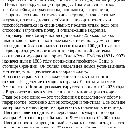
- Польза для окружающей природы. Такие опасные отходы,
как батарейки, аккумуляторы, покрышки, градусники,
лекарства, техника, химические средства, лакокрасочные
изделия, пластик, должны обязательно сортироваться и
перерабатываться на специальных предприятиях, ведь они
способны загрязнять почву и близлежащие водоемы.
Например: одна батарейка засорит около 25 кв.м. почвы,
пластиковые пакеты, которые мы часто используем в нашей
повседневной жизни, могут разлагаться от 100 до 1 тыс. лет.
Первопроходцем в организации современной системы
сортировки мусора стал юрист Эжен-Рене Пубель (1831-1907),
назначенный в 1883 году парижским префектом Сены в
столице Франции. Он обязал владельцев домов устанавливать
контейнеры для раздельного сбора отходов.
В разных странах по-разному относятся к утилизации
отходов. Разделение отходов в странах Европы, а также в
Америке и в Японии регламентируется законами. С 2025 года
в Евросоюзе вводятся новые правила утилизации отходов.
Главное изменение — это требования к раздельному сбору и
переработке, особенно для биоотходов и текстиля. Все больше
материалов нельзя будет выбрасывать в обычный контейнер.
Швеция является одним из передовых государств в сборе
мусора. В стране перерабатывают 99% отходов. С 2002 года в
Швеции просто запрещено выбрасывать на свалки то, из чего
можно получить энергию. «На мусоре» работает даже сама