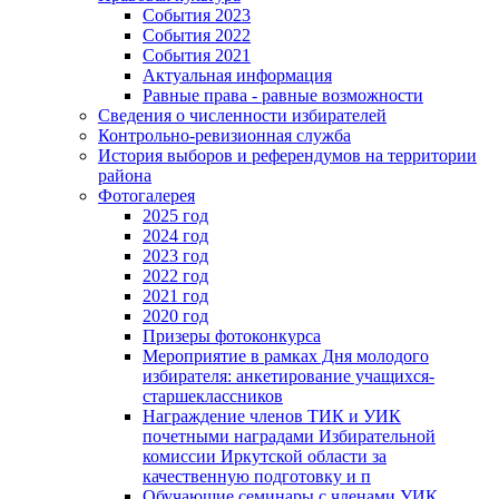
События 2023
События 2022
События 2021
Актуальная информация
Равные права - равные возможности
Сведения о численности избирателей
Контрольно-ревизионная служба
История выборов и референдумов на территории
района
Фотогалерея
2025 год
2024 год
2023 год
2022 год
2021 год
2020 год
Призеры фотоконкурса
Мероприятие в рамках Дня молодого
избирателя: анкетирование учащихся-
старшеклассников
Награждение членов ТИК и УИК
почетными наградами Избирательной
комиссии Иркутской области за
качественную подготовку и п
Обучающие семинары с членами УИК