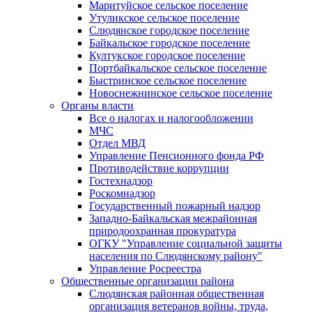
Маритуйское сельское поселение
Утуликское сельское поселение
Слюдянское городское поселение
Байкальское городское поселение
Култукское городское поселение
Портбайкальское сельское поселение
Быстринское сельское поселение
Новоснежнинское сельское поселение
Органы власти
Все о налогах и налогообложении
МЧС
Отдел МВД
Управление Пенсионного фонда РФ
Противодействие коррупции
Гостехнадзор
Роскомнадзор
Государственный пожарный надзор
Западно-Байкальская межрайонная
природоохранная прокуратура
ОГКУ "Управление социальной защиты
населения по Слюдянскому району"
Управление Росреестра
Общественные организации района
Слюдянская районная общественная
организация ветеранов войны, труда,