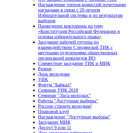
Награждение членов комиссий почетными
наградами в связи с 20-летием
Избирательной системы и по результатам
выборов
Проведение викторины на тему
«Конституция Российской Федерации и
основы избирательного права»
Заседание рабочей группы по
взаимодействию Слюдянской ТИК с
местными отделениями общественных
организаций инвалидов ИО
Совместное заседание ТИК и МИК
Разное
День молодежи
УИК
Форум "Байкал"
Семинар УИК 2018
Семинар "Лига молодых"
Работы "Доступные выборы"
Россию строить молодым!
Правовой клуб
Награждение "Доступные выборы"
Заседание МИК
Диспут 9 или 11
День молодого избирателя