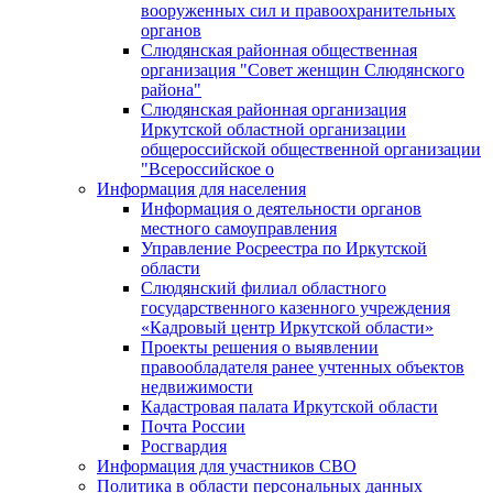
вооруженных сил и правоохранительных
органов
Слюдянская районная общественная
организация "Совет женщин Слюдянского
района"
Слюдянская районная организация
Иркутской областной организации
общероссийской общественной организации
"Всероссийское о
Информация для населения
Информация о деятельности органов
местного самоуправления
Управление Росреестра по Иркутской
области
Слюдянский филиал областного
государственного казенного учреждения
«Кадровый центр Иркутской области»
Проекты решения о выявлении
правообладателя ранее учтенных объектов
недвижимости
Кадастровая палата Иркутской области
Почта России
Росгвардия
Информация для участников СВО
Политика в области персональных данных