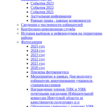
События 2023
События 2022
События 2021
Актуальная информация
Равные права - равные возможности
Сведения о численности избирателей
Контрольно-ревизионная служба
История выборов и референдумов на территории
района
Фотогалерея
2025 год
2024 год
2023 год
2022 год
2021 год
2020 год
Призеры фотоконкурса
Мероприятие в рамках Дня молодого
избирателя: анкетирование учащихся-
старшеклассников
Награждение членов ТИК и УИК
почетными наградами Избирательной
комиссии Иркутской области за
качественную подготовку и п
Обучающие семинары с членами УИК