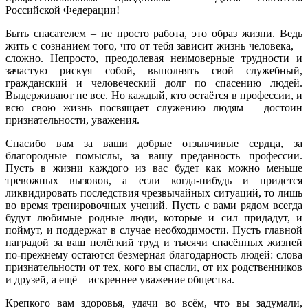
Российской Федерации!
Быть спасателем – не просто работа, это образ жизни. Ведь
жить с сознанием того, что от тебя зависит жизнь человека, –
сложно. Непросто, преодолевая неимоверные трудности и
зачастую рискуя собой, выполнять свой служебный,
гражданский и человеческий долг по спасению людей.
Выдерживают не все. Но каждый, кто остаётся в профессии, и
всю свою жизнь посвящает служению людям – достоин
признательности, уважения.
Спасибо вам за ваши добрые отзывчивые сердца, за
благородные помыслы, за вашу преданность профессии.
Пусть в жизни каждого из вас будет как можно меньше
тревожных вызовов, а если когда-нибудь и придется
ликвидировать последствия чрезвычайных ситуаций, то лишь
во время тренировочных учений. Пусть с вами рядом всегда
будут любимые родные люди, которые и сил придадут, и
поймут, и поддержат в случае необходимости. Пусть главной
наградой за ваш нелёгкий труд и тысячи спасённых жизней
по-прежнему остаются безмерная благодарность людей: слова
признательности от тех, кого вы спасли, от их родственников
и друзей, а ещё – искреннее уважение общества.
Крепкого вам здоровья, удачи во всём, что вы задумали,