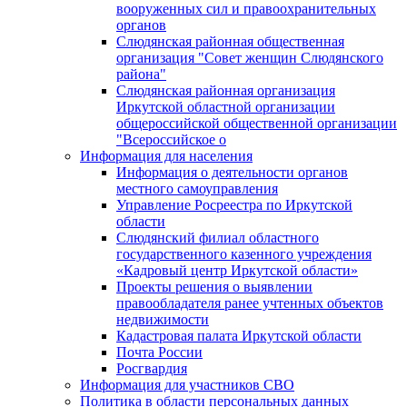
вооруженных сил и правоохранительных
органов
Слюдянская районная общественная
организация "Совет женщин Слюдянского
района"
Слюдянская районная организация
Иркутской областной организации
общероссийской общественной организации
"Всероссийское о
Информация для населения
Информация о деятельности органов
местного самоуправления
Управление Росреестра по Иркутской
области
Слюдянский филиал областного
государственного казенного учреждения
«Кадровый центр Иркутской области»
Проекты решения о выявлении
правообладателя ранее учтенных объектов
недвижимости
Кадастровая палата Иркутской области
Почта России
Росгвардия
Информация для участников СВО
Политика в области персональных данных