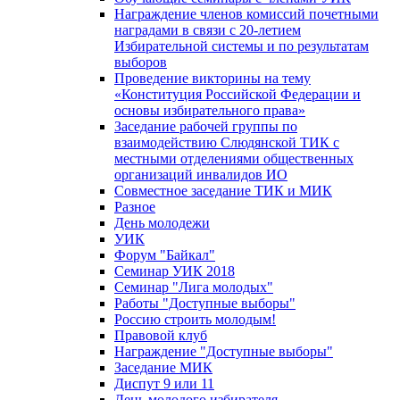
Награждение членов комиссий почетными
наградами в связи с 20-летием
Избирательной системы и по результатам
выборов
Проведение викторины на тему
«Конституция Российской Федерации и
основы избирательного права»
Заседание рабочей группы по
взаимодействию Слюдянской ТИК с
местными отделениями общественных
организаций инвалидов ИО
Совместное заседание ТИК и МИК
Разное
День молодежи
УИК
Форум "Байкал"
Семинар УИК 2018
Семинар "Лига молодых"
Работы "Доступные выборы"
Россию строить молодым!
Правовой клуб
Награждение "Доступные выборы"
Заседание МИК
Диспут 9 или 11
День молодого избирателя