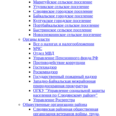
Маритуйское сельское поселение
Утуликское сельское поселение
Слюдянское городское поселение
Байкальское городское поселение
Култукское городское поселение
Портбайкальское сельское поселение
Быстринское сельское поселение
Новоснежнинское сельское поселение
Органы власти
Все о налогах и налогообложении
МЧС
Отдел МВД
Управление Пенсионного фонда РФ
Противодействие коррупции
Гостехнадзор
Роскомнадзор
Государственный пожарный надзор
Западно-Байкальская межрайонная
природоохранная прокуратура
ОГКУ "Управление социальной защиты
населения по Слюдянскому району"
Управление Росреестра
Общественные организации района
Слюдянская районная общественная
организация ветеранов войны, труда,