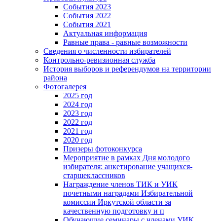
События 2023
События 2022
События 2021
Актуальная информация
Равные права - равные возможности
Сведения о численности избирателей
Контрольно-ревизионная служба
История выборов и референдумов на территории
района
Фотогалерея
2025 год
2024 год
2023 год
2022 год
2021 год
2020 год
Призеры фотоконкурса
Мероприятие в рамках Дня молодого
избирателя: анкетирование учащихся-
старшеклассников
Награждение членов ТИК и УИК
почетными наградами Избирательной
комиссии Иркутской области за
качественную подготовку и п
Обучающие семинары с членами УИК