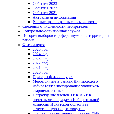
События 2023
События 2022
События 2021
Актуальная информация
Равные права - равные возможности
Сведения о численности избирателей
Контрольно-ревизионная служба
История выборов и референдумов на территории
района
Фотогалерея
2025 год
2024 год
2023 год
2022 год
2021 год
2020 год
Призеры фотоконкурса
Мероприятие в рамках Дня молодого
избирателя: анкетирование учащихся-
старшеклассников
Награждение членов ТИК и УИК
почетными наградами Избирательной
комиссии Иркутской области за
качественную подготовку и п
Обучающие семинары с членами УИК