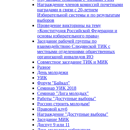
Награждение членов комиссий почетными
наградами в связи с 20-летием
Избирательной системы и по результатам
выборов
Проведение викторины на тему
«Конституция Российской Федерации и
основы избирательного права»
Заседание рабочей группы по
взаимодействию Слюдянской ТИК с
местными отделениями общественных
организаций инвалидов ИО
Совместное заседание ТИК и МИК
Разное
День молодежи
УИК
Форум "Байкал"
Семинар УИК 2018
Семинар "Лига молодых"
Работы "Доступные выборы"
Россию строить молодым!
Правовой клуб
Награждение "Доступные выборы"
Заседание МИК
Диспут 9 или 11
День молодого избирателя