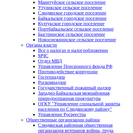
Маритуйское сельское поселение
Утуликское сельское поселение
Слюдянское городское поселение
Байкальское городское поселение
Култукское городское поселение
Портбайкальское сельское поселение
Быстринское сельское поселение
Новоснежнинское сельское поселение
Органы власти
Все о налогах и налогообложении
МЧС
Отдел МВД
Управление Пенсионного фонда РФ
Противодействие коррупции
Гостехнадзор
Роскомнадзор
Государственный пожарный надзор
Западно-Байкальская межрайонная
природоохранная прокуратура
ОГКУ "Управление социальной защиты
населения по Слюдянскому району"
Управление Росреестра
Общественные организации района
Слюдянская районная общественная
организация ветеранов войны, труда,