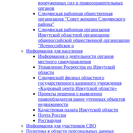
вооруженных сил и правоохранительных
органов
Слюдянская районная общественная
организация "Совет женщин Слюдянского
района"
Слюдянская районная организация
Иркутской областной организации
общероссийской общественной организации
"Всероссийское о
Информация для населения
Информация о деятельности органов
местного самоуправления
Управление Росреестра по Иркутской
области
Слюдянский филиал областного
государственного казенного учреждения
«Кадровый центр Иркутской области»
Проекты решения о выявлении
правообладателя ранее учтенных объектов
недвижимости
Кадастровая палата Иркутской области
Почта России
Росгвардия
Информация для участников СВО
Политика в области персональных данных