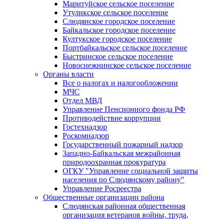
Маритуйское сельское поселение
Утуликское сельское поселение
Слюдянское городское поселение
Байкальское городское поселение
Култукское городское поселение
Портбайкальское сельское поселение
Быстринское сельское поселение
Новоснежнинское сельское поселение
Органы власти
Все о налогах и налогообложении
МЧС
Отдел МВД
Управление Пенсионного фонда РФ
Противодействие коррупции
Гостехнадзор
Роскомнадзор
Государственный пожарный надзор
Западно-Байкальская межрайонная
природоохранная прокуратура
ОГКУ "Управление социальной защиты
населения по Слюдянскому району"
Управление Росреестра
Общественные организации района
Слюдянская районная общественная
организация ветеранов войны, труда,