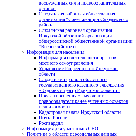
вооруженных сил и правоохранительных
органов
Слюдянская районная общественная
организация "Совет женщин Слюдянского
района"
Слюдянская районная организация
Иркутской областной организации
общероссийской общественной организации
"Всероссийское о
Информация для населения
Информация о деятельности органов
местного самоуправления
Управление Росреестра по Иркутской
области
Слюдянский филиал областного
государственного казенного учреждения
«Кадровый центр Иркутской области»
Проекты решения о выявлении
правообладателя ранее учтенных объектов
недвижимости
Кадастровая палата Иркутской области
Почта России
Росгвардия
Информация для участников СВО
Политика в области персональных данных