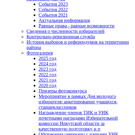
События 2023
События 2022
События 2021
Актуальная информация
Равные права - равные возможности
Сведения о численности избирателей
Контрольно-ревизионная служба
История выборов и референдумов на территории
района
Фотогалерея
2025 год
2024 год
2023 год
2022 год
2021 год
2020 год
Призеры фотоконкурса
Мероприятие в рамках Дня молодого
избирателя: анкетирование учащихся-
старшеклассников
Награждение членов ТИК и УИК
почетными наградами Избирательной
комиссии Иркутской области за
качественную подготовку и п
Обучающие семинары с членами УИК