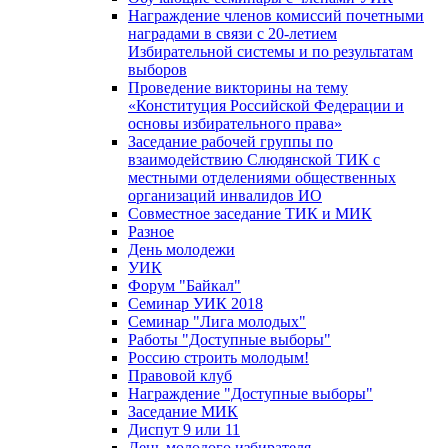
Награждение членов комиссий почетными
наградами в связи с 20-летием
Избирательной системы и по результатам
выборов
Проведение викторины на тему
«Конституция Российской Федерации и
основы избирательного права»
Заседание рабочей группы по
взаимодействию Слюдянской ТИК с
местными отделениями общественных
организаций инвалидов ИО
Совместное заседание ТИК и МИК
Разное
День молодежи
УИК
Форум "Байкал"
Семинар УИК 2018
Семинар "Лига молодых"
Работы "Доступные выборы"
Россию строить молодым!
Правовой клуб
Награждение "Доступные выборы"
Заседание МИК
Диспут 9 или 11
День молодого избирателя