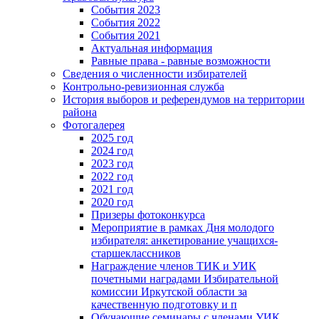
События 2023
События 2022
События 2021
Актуальная информация
Равные права - равные возможности
Сведения о численности избирателей
Контрольно-ревизионная служба
История выборов и референдумов на территории
района
Фотогалерея
2025 год
2024 год
2023 год
2022 год
2021 год
2020 год
Призеры фотоконкурса
Мероприятие в рамках Дня молодого
избирателя: анкетирование учащихся-
старшеклассников
Награждение членов ТИК и УИК
почетными наградами Избирательной
комиссии Иркутской области за
качественную подготовку и п
Обучающие семинары с членами УИК