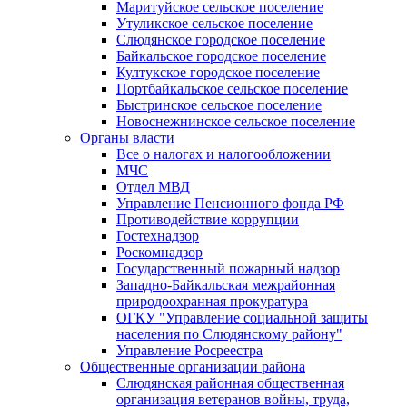
Маритуйское сельское поселение
Утуликское сельское поселение
Слюдянское городское поселение
Байкальское городское поселение
Култукское городское поселение
Портбайкальское сельское поселение
Быстринское сельское поселение
Новоснежнинское сельское поселение
Органы власти
Все о налогах и налогообложении
МЧС
Отдел МВД
Управление Пенсионного фонда РФ
Противодействие коррупции
Гостехнадзор
Роскомнадзор
Государственный пожарный надзор
Западно-Байкальская межрайонная
природоохранная прокуратура
ОГКУ "Управление социальной защиты
населения по Слюдянскому району"
Управление Росреестра
Общественные организации района
Слюдянская районная общественная
организация ветеранов войны, труда,