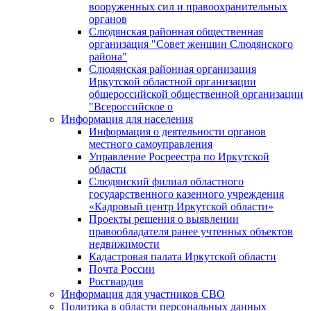
вооруженных сил и правоохранительных
органов
Слюдянская районная общественная
организация "Совет женщин Слюдянского
района"
Слюдянская районная организация
Иркутской областной организации
общероссийской общественной организации
"Всероссийское о
Информация для населения
Информация о деятельности органов
местного самоуправления
Управление Росреестра по Иркутской
области
Слюдянский филиал областного
государственного казенного учреждения
«Кадровый центр Иркутской области»
Проекты решения о выявлении
правообладателя ранее учтенных объектов
недвижимости
Кадастровая палата Иркутской области
Почта России
Росгвардия
Информация для участников СВО
Политика в области персональных данных