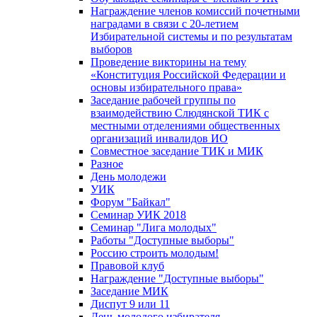
Награждение членов комиссий почетными
наградами в связи с 20-летием
Избирательной системы и по результатам
выборов
Проведение викторины на тему
«Конституция Российской Федерации и
основы избирательного права»
Заседание рабочей группы по
взаимодействию Слюдянской ТИК с
местными отделениями общественных
организаций инвалидов ИО
Совместное заседание ТИК и МИК
Разное
День молодежи
УИК
Форум "Байкал"
Семинар УИК 2018
Семинар "Лига молодых"
Работы "Доступные выборы"
Россию строить молодым!
Правовой клуб
Награждение "Доступные выборы"
Заседание МИК
Диспут 9 или 11
День молодого избирателя