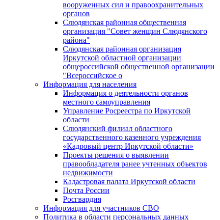
вооруженных сил и правоохранительных
органов
Слюдянская районная общественная
организация "Совет женщин Слюдянского
района"
Слюдянская районная организация
Иркутской областной организации
общероссийской общественной организации
"Всероссийское о
Информация для населения
Информация о деятельности органов
местного самоуправления
Управление Росреестра по Иркутской
области
Слюдянский филиал областного
государственного казенного учреждения
«Кадровый центр Иркутской области»
Проекты решения о выявлении
правообладателя ранее учтенных объектов
недвижимости
Кадастровая палата Иркутской области
Почта России
Росгвардия
Информация для участников СВО
Политика в области персональных данных