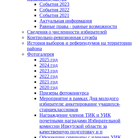
События 2023
События 2022
События 2021
Актуальная информация
Равные права - равные возможности
Сведения о численности избирателей
Контрольно-ревизионная служба
История выборов и референдумов на территории
района
Фотогалерея
2025 год
2024 год
2023 год
2022 год
2021 год
2020 год
Призеры фотоконкурса
Мероприятие в рамках Дня молодого
избирателя: анкетирование учащихся-
старшеклассников
Награждение членов ТИК и УИК
почетными наградами Избирательной
комиссии Иркутской области за
качественную подготовку и п
Обучающие семинары с членами УИК