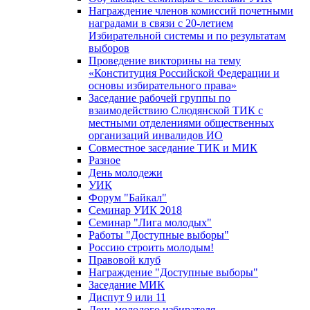
Награждение членов комиссий почетными
наградами в связи с 20-летием
Избирательной системы и по результатам
выборов
Проведение викторины на тему
«Конституция Российской Федерации и
основы избирательного права»
Заседание рабочей группы по
взаимодействию Слюдянской ТИК с
местными отделениями общественных
организаций инвалидов ИО
Совместное заседание ТИК и МИК
Разное
День молодежи
УИК
Форум "Байкал"
Семинар УИК 2018
Семинар "Лига молодых"
Работы "Доступные выборы"
Россию строить молодым!
Правовой клуб
Награждение "Доступные выборы"
Заседание МИК
Диспут 9 или 11
День молодого избирателя