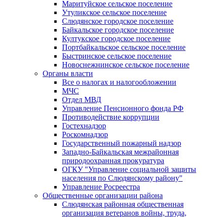
Маритуйское сельское поселение
Утуликское сельское поселение
Слюдянское городское поселение
Байкальское городское поселение
Култукское городское поселение
Портбайкальское сельское поселение
Быстринское сельское поселение
Новоснежнинское сельское поселение
Органы власти
Все о налогах и налогообложении
МЧС
Отдел МВД
Управление Пенсионного фонда РФ
Противодействие коррупции
Гостехнадзор
Роскомнадзор
Государственный пожарный надзор
Западно-Байкальская межрайонная
природоохранная прокуратура
ОГКУ "Управление социальной защиты
населения по Слюдянскому району"
Управление Росреестра
Общественные организации района
Слюдянская районная общественная
организация ветеранов войны, труда,